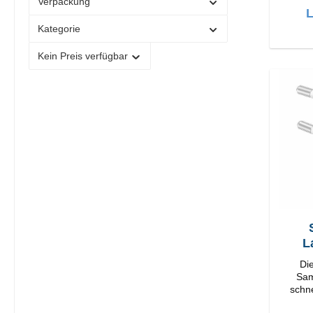
Verpackung
L
Kategorie
Kein Preis verfügbar
S
L
Di
Samsung lä
schne
Ad