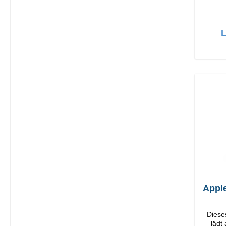
Hochwerti
L
Appl
Diese
lädt