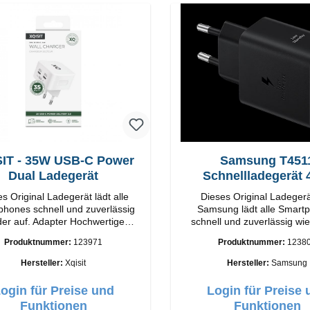
IT - 35W USB-C Power
Samsung T451
Dual Ladegerät
Schnellladegerät
 Original Ladegerät lädt alle
Dieses Original Ladeger
hones schnell und zuverlässig
Samsung lädt alle Smart
 auf. Adapter Hochwertige
schnell und zuverlässig wie
g Anschlüsse: USB-C /
Original SamsungHochwe
Produktnummer:
123971
Produktnummer:
1238
USB-C Output: 35W Farbe: Weis
VerarbeitungAnschlüss: USB
USB-C: 45W Farbe: Sc
Hersteller:
Xqisit
Hersteller:
Samsung
ogin für Preise und
Login für Preise 
Funktionen
Funktionen