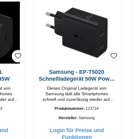
1
Samsung - EP-T5020
 45W
Schnellladegerät 50W Power
Duo
ät von
Dieses Original Ladegerät von
phones
Samsung lädt alle Smartphones
der auf.
schnell und zuverlässig wieder auf.
rtige
Adapter Original Samsung
01
Produktnummer:
123724
-C Output:
Hochwertige Verarbeitung Anschlüsse:
hwarz
USB-C / USB-C Output: 50W Farbe:
Hersteller:
Samsung
Schwarz Kabel Länge: 1m USB-A /
USB-C zu USB-C Farbe: Schwarz/li>
und
Login für Preise und
Funktionen