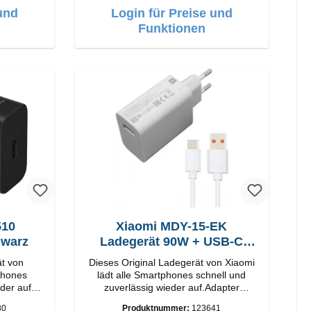
und
Login für Preise und
Funktionen
Xiaomi MDY-15-EK
hwarz
Ladegerät 90W + USB-C
Kabel
ät von
Dieses Original Ladegerät von Xiaomi
lädt alle Smartphones schnell und
der auf.
zuverlässig wieder auf.Adapter
Original Xiaomi Hochwertige
80
Produktnummer:
123641