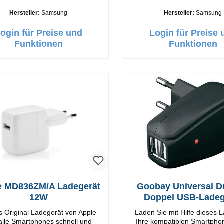
ge Verarbeitung Anschlüsse:
Hochwertige Verarbeitung Anschlüsse:
USB-C Output: 25W Farbe: Weiss
USB-C Output: 
Hersteller:
Samsung
Hersteller:
Samsung
ogin für Preise und
Login für Preise 
Funktionen
Funktionen
e MD836ZM/A Ladegerät
Goobay Universal D
12W
Doppel USB-Ladeg
s Original Ladegerät von Apple
Laden Sie mit Hilfe dieses 
 alle Smartphones schnell und
Ihre kompatiblen Smartpho