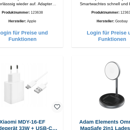
lässsig wieder auf. Adapter
Smartwachtes schnell und
iginal Apple Hochwertige
wieder auf.EigenschaftenS
Produktnummer:
123638
Produktnummer:
1236
ung Anschlüsse: USB-A
Farbe: Schwarz
Output: 12W Farbe: Weiss
Hersteller:
Apple
Hersteller:
Goobay
ogin für Preise und
Login für Preise 
Funktionen
Funktionen
Xiaomi MDY-16-EF
Adam Elements Om
degerät 33W + USB-C
MagSafe 2in1