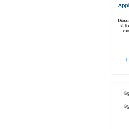
App
Diese
lädt
zuv
Or
Verarbeit
L