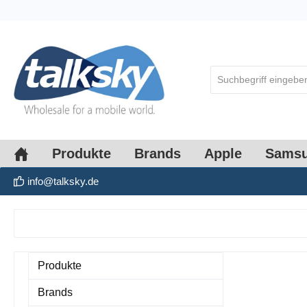
springen
Zur Hauptnavigation springen
Produkte
Brands
Apple
Sams
info@talksky.de
Produkte
Brands