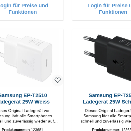
ogin für Preise und
Login für Preise 
Funktionen
Funktionen
amsung EP-T2510
Samsung EP-T2510
adegerät 25W Weiss
Ladegerät 25W Sc
eses Original Ladegerät von
Dieses Original Ladeger
dt alle Smartphones
Samsung lädt alle Smartphones
ll und zuverlässig wieder auf.
schnell und zuverlässig wie
apter Original Samsung
Adapter Original Samsung
Produktnummer:
123681
Produktnummer:
1236