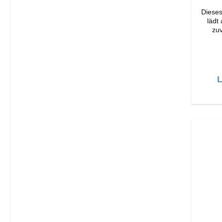
Dieses
lädt
zuv
Ori
Verarbeit
Output: 33W Far
Läng
L