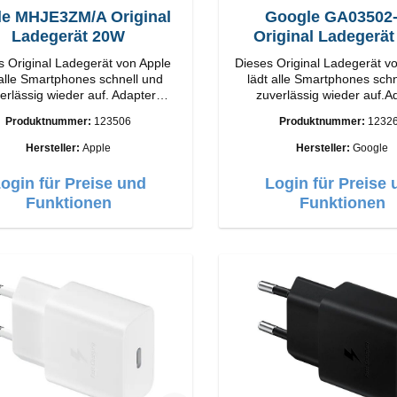
le MHJE3ZM/A Original
Google GA03502
Ladegerät 20W
Original Ladegerä
s Original Ladegerät von Apple
Dieses Original Ladegerät v
 alle Smartphones schnell und
lädt alle Smartphones sch
erlässig wieder auf. Adapter
zuverlässig wieder auf.A
iginal Apple Hochwertige
Original Google Hochwertige
Produktnummer:
123506
Produktnummer:
1232
ung Anschlüsse: USB-C
Verarbeitung Anschlüsse: USB-C
Output: 20W Farbe: Weiss
Output: 30W Farbe
Hersteller:
Apple
Hersteller:
Google
ogin für Preise und
Login für Preise 
Funktionen
Funktionen