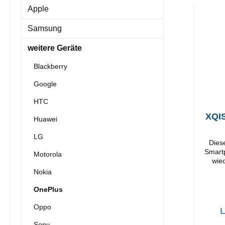
Apple
Samsung
weitere Geräte
Blackberry
Google
HTC
XQIS
Huawei
LG
Dieses
Smartp
Motorola
wieder
Verarbeitun
Nokia
OnePlus
Oppo
L
Sony