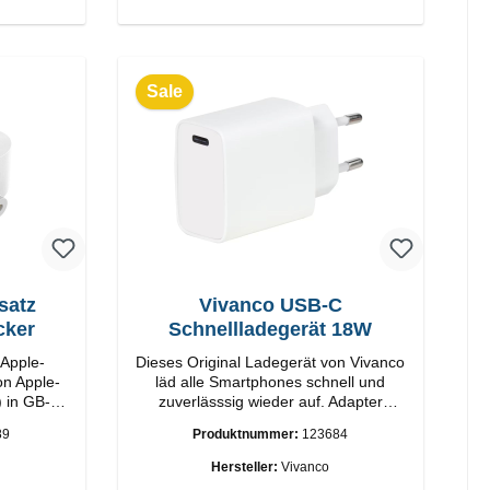
Sale
satz
Vivanco USB-C
cker
Schnellladegerät 18W
 Apple-
Dieses Original Ladegerät von Vivanco
on Apple-
läd alle Smartphones schnell und
) in GB-
zuverlässsig wieder auf. Adapter
Original Vivanco Hochwertige
89
Produktnummer:
123684
Verarbeitung Anschlüsse: USB-C
Output: 18W Farbe: Weiss
Hersteller:
Vivanco