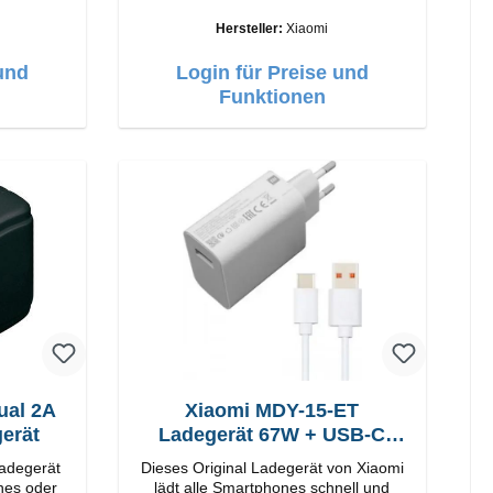
Verarbeitung Anschlüsse: USB-A
25W Farbe: Schwarz
Output: 90W Farbe: Weiss Kabel
Hersteller:
Xiaomi
Länge: 1m USB-A zu USB-C Farbe:
Weiss
und
Login für Preise und
Funktionen
ual 2A
Xiaomi MDY-15-ET
erät
Ladegerät 67W + USB-C
Kabel
Ladegerät
Dieses Original Ladegerät von Xiaomi
nes oder
lädt alle Smartphones schnell und