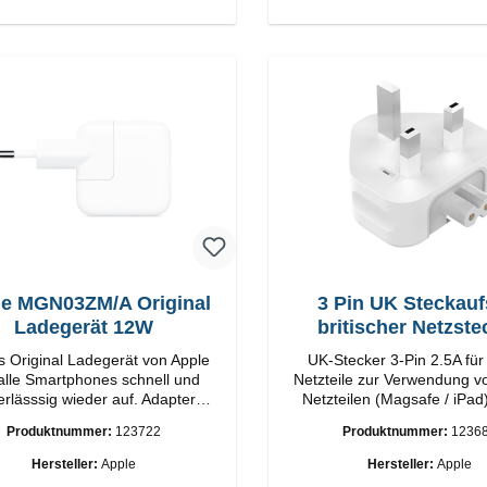
e MGN03ZM/A Original
3 Pin UK Steckauf
Ladegerät 12W
britischer Netzste
s Original Ladegerät von Apple
UK-Stecker 3-Pin 2.5A für
 alle Smartphones schnell und
Netzteile zur Verwendung v
erlässsig wieder auf. Adapter
Netzteilen (Magsafe / iPad
riginal Apple Hochwertige
Ländern
Produktnummer:
123722
Produktnummer:
1236
ung Anschlüsse: USB-A
Output: 12W Farbe: Weiß
Hersteller:
Apple
Hersteller:
Apple