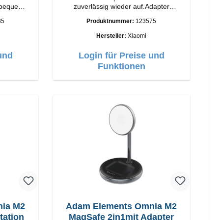
 bequem
zuverlässig wieder auf.Adapter
atus-LED
Original Xiaomi Hochwertige
35
Produktnummer:
123575
Verarbeitung Anschlüsse: USB-A
Output: 67W Farbe: Weiss Kabel
Hersteller:
Xiaomi
Länge: 1m USB-A zu USB-C Farbe:
Weiss
und
Login für Preise und
Funktionen
nia M2
Adam Elements Omnia M2
 Ladestation
MagSafe 2in1mit Adapter