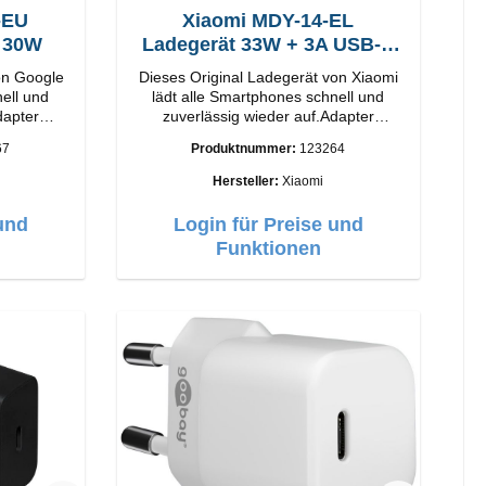
-EU
Xiaomi MDY-14-EL
t 30W
Ladegerät 33W + 3A USB-C
Kabel
on Google
Dieses Original Ladegerät von Xiaomi
nell und
lädt alle Smartphones schnell und
dapter
zuverlässig wieder auf.Adapter
Original Xiaomi Hochwertige
67
Produktnummer:
123264
Verarbeitung Anschlüsse: USB-A
: Weiss
Output: 33W Farbe: Weiss 3A Kabel
Hersteller:
Xiaomi
Länge: 1m USB-A zu USB-C Farbe:
Weiss
und
Login für Preise und
Funktionen