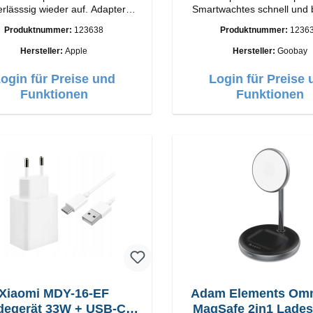
lässsig wieder auf. Adapter
Smartwachtes schnell und
iginal Apple Hochwertige
wieder auf.EigenschaftenS
Produktnummer:
123638
Produktnummer:
1236
ung Anschlüsse: USB-A
Farbe: Schwarz
Output: 12W Farbe: Weiss
Hersteller:
Apple
Hersteller:
Goobay
ogin für Preise und
Login für Preise 
Funktionen
Funktionen
Xiaomi MDY-16-EF
Adam Elements Om
degerät 33W + USB-C
MagSafe 2in1