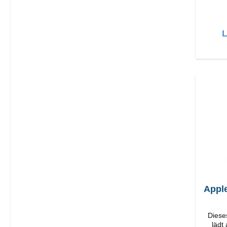
Hochwerti
L
Appl
Diese
lädt