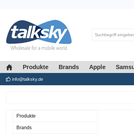
springen
Zur Hauptnavigation springen
Produkte
Brands
Apple
Sams
info@talksky.de
Produkte
Brands