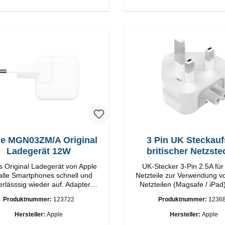
e MGN03ZM/A Original
3 Pin UK Steckauf
Ladegerät 12W
britischer Netzste
s Original Ladegerät von Apple
UK-Stecker 3-Pin 2.5A für
 alle Smartphones schnell und
Netzteile zur Verwendung v
erlässsig wieder auf. Adapter
Netzteilen (Magsafe / iPad
riginal Apple Hochwertige
Ländern
Produktnummer:
123722
Produktnummer:
1236
ung Anschlüsse: USB-A
Output: 12W Farbe: Weiß
Hersteller:
Apple
Hersteller:
Apple