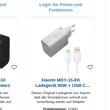
und
Login für Preise und
Funktionen
Xiaomi MDY-15-EK
hwarz
Ladegerät 90W + USB-C
Kabel
ät von
Dieses Original Ladegerät von Xiaomi
lädt alle Smartphones schnell und
der auf.
zuverlässig wieder auf.Adapter
Original Xiaomi Hochwertige
80
Produktnummer:
123641