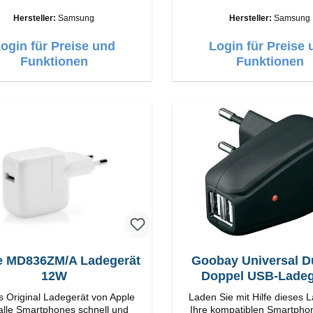
ge Verarbeitung Anschlüsse:
Hochwertige Verarbeitung Anschlüsse:
USB-C Output: 25W Farbe: Weiss
USB-C Output: 
Hersteller:
Samsung
Hersteller:
Samsung
ogin für Preise und
Login für Preise 
Funktionen
Funktionen
e MD836ZM/A Ladegerät
Goobay Universal D
12W
Doppel USB-Ladeg
s Original Ladegerät von Apple
Laden Sie mit Hilfe dieses 
 alle Smartphones schnell und
Ihre kompatiblen Smartpho