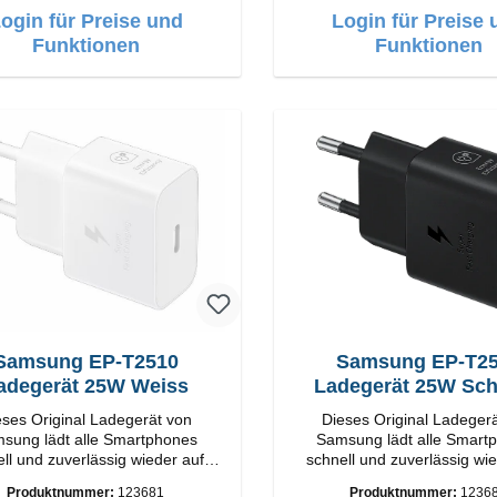
ogin für Preise und
Login für Preise 
Funktionen
Funktionen
amsung EP-T2510
Samsung EP-T2510
adegerät 25W Weiss
Ladegerät 25W Sc
eses Original Ladegerät von
Dieses Original Ladeger
dt alle Smartphones
Samsung lädt alle Smartphones
ll und zuverlässig wieder auf.
schnell und zuverlässig wie
apter Original Samsung
Adapter Original Samsung
Produktnummer:
123681
Produktnummer:
1236