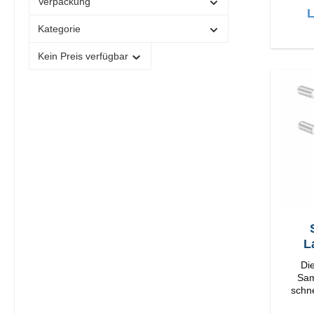
Verpackung
L
Kategorie
Kein Preis verfügbar
S
L
Di
Samsung lä
schne
Ad