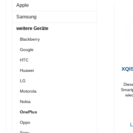
Apple
Samsung
weitere Geräte
Blackberry
Google
HTC
XQIS
Huawei
LG
Dieses
Smartp
Motorola
wieder
Verarbeitun
Nokia
OnePlus
Oppo
L
Sony