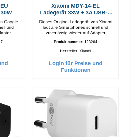
-EU
Xiaomi MDY-14-EL
t 30W
Ladegerät 33W + 3A USB-C
Kabel
on Google
Dieses Original Ladegerät von Xiaomi
nell und
lädt alle Smartphones schnell und
dapter
zuverlässig wieder auf.Adapter
Original Xiaomi Hochwertige
67
Produktnummer:
123264
Verarbeitung Anschlüsse: USB-A
: Weiss
Output: 33W Farbe: Weiss 3A Kabel
Hersteller:
Xiaomi
Länge: 1m USB-A zu USB-C Farbe:
Weiss
und
Login für Preise und
Funktionen