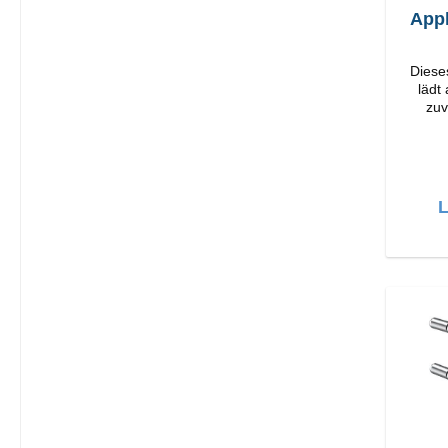
App
Diese
lädt
zuv
Or
Verarbeit
L