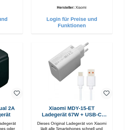
Verarbeitung Anschlüsse: USB-A
25W Farbe: Schwarz
Output: 90W Farbe: Weiss Kabel
Hersteller:
Xiaomi
Länge: 1m USB-A zu USB-C Farbe:
Weiss
und
Login für Preise und
Funktionen
ual 2A
Xiaomi MDY-15-ET
erät
Ladegerät 67W + USB-C
Kabel
Ladegerät
Dieses Original Ladegerät von Xiaomi
nes oder
lädt alle Smartphones schnell und