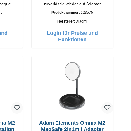
 bequem
zuverlässig wieder auf.Adapter
atus-LED
Original Xiaomi Hochwertige
35
Produktnummer:
123575
Verarbeitung Anschlüsse: USB-A
Output: 67W Farbe: Weiss Kabel
Hersteller:
Xiaomi
Länge: 1m USB-A zu USB-C Farbe:
Weiss
und
Login für Preise und
Funktionen
nia M2
Adam Elements Omnia M2
 Ladestation
MagSafe 2in1mit Adapter