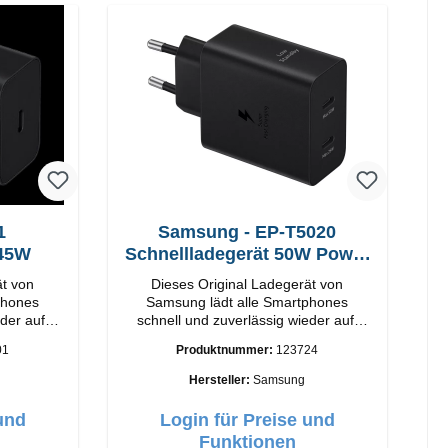
1
Samsung - EP-T5020
 45W
Schnellladegerät 50W Power
Duo
ät von
Dieses Original Ladegerät von
phones
Samsung lädt alle Smartphones
der auf.
schnell und zuverlässig wieder auf.
rtige
Adapter Original Samsung
01
Produktnummer:
123724
-C Output:
Hochwertige Verarbeitung Anschlüsse:
hwarz
USB-C / USB-C Output: 50W Farbe:
Hersteller:
Samsung
Schwarz Kabel Länge: 1m USB-A /
USB-C zu USB-C Farbe: Schwarz/li>
und
Login für Preise und
Funktionen