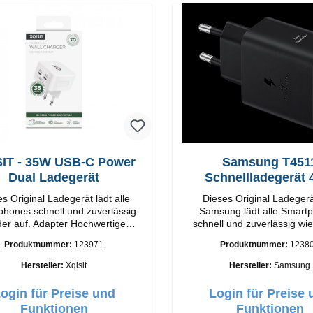
IT - 35W USB-C Power
Samsung T451
Dual Ladegerät
Schnellladegerät
 Original Ladegerät lädt alle
Dieses Original Ladeger
hones schnell und zuverlässig
Samsung lädt alle Smart
 auf. Adapter Hochwertige
schnell und zuverlässig wie
g Anschlüsse: USB-C /
Original SamsungHochwe
Produktnummer:
123971
Produktnummer:
1238
USB-C Output: 35W Farbe: Weis
VerarbeitungAnschlüss: USB
USB-C: 45W Farbe: Sc
Hersteller:
Xqisit
Hersteller:
Samsung
ogin für Preise und
Login für Preise 
Funktionen
Funktionen