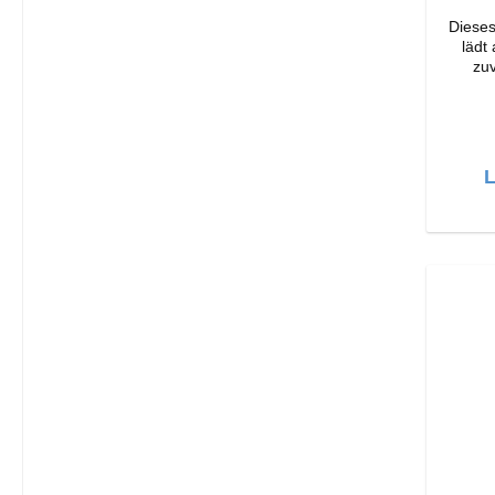
Dieses
lädt
zuv
Ori
Verarbeit
Output: 33W Far
Läng
L