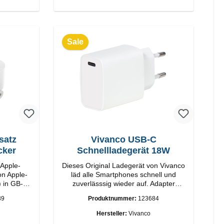
Sale
satz
Vivanco USB-C
cker
Schnellladegerät 18W
 Apple-
Dieses Original Ladegerät von Vivanco
on Apple-
läd alle Smartphones schnell und
) in GB-
zuverlässsig wieder auf. Adapter
Original Vivanco Hochwertige
89
Produktnummer:
123684
Verarbeitung Anschlüsse: USB-C
Output: 18W Farbe: Weiss
Hersteller:
Vivanco