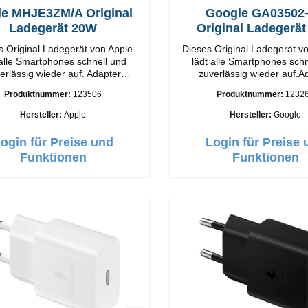
le MHJE3ZM/A Original
Google GA03502
Ladegerät 20W
Original Ladegerä
s Original Ladegerät von Apple
Dieses Original Ladegerät v
 alle Smartphones schnell und
lädt alle Smartphones sch
erlässig wieder auf. Adapter
zuverlässig wieder auf.A
iginal Apple Hochwertige
Original Google Hochwertige
Produktnummer:
123506
Produktnummer:
1232
ung Anschlüsse: USB-C
Verarbeitung Anschlüsse: USB-C
Output: 20W Farbe: Weiss
Output: 30W Farbe
Hersteller:
Apple
Hersteller:
Google
ogin für Preise und
Login für Preise 
Funktionen
Funktionen