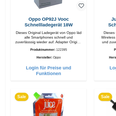
Oppo OP92J Vooc
Ju
Schnellladegerät 18W
Sch
Dieses Original Ladegerät von Oppo läd
Dieses 
alle Smartphones schnell und
Wireless
zuverlässsig wieder auf. Adapter Original
und zuve
Oppo Hochwertige Verarbeitung
Origina
Produktnummer:
122395
P
Anschlüsse: USB-A Output: 18W Farbe:
Verarbeitung Anschlüsse: USB-
Weiss
Hersteller:
Oppo
Hers
Login für Preise und
Lo
Funktionen
Sale
Sale