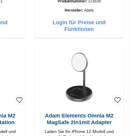
41
Produktnummer:
123638
Anschlüsse: USB-A Output: 12W Farbe:
Weiss
Hersteller:
Apple
und
Login für Preise und
Funktionen
ia M2
Adam Elements Omnia M2
 Ladestation
MagSafe 2in1mit Adapter
dell und
Laden Sie Ihr iPhone 12-Modell und