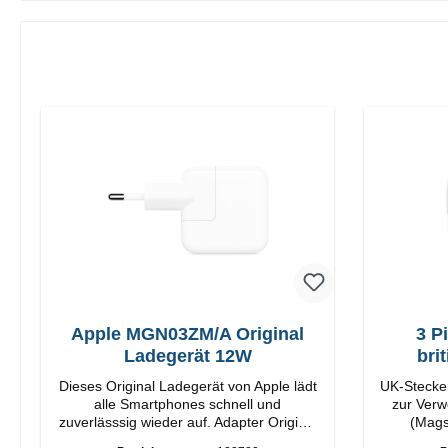
Apple MGN03ZM/A Original
3 P
Ladegerät 12W
bri
Dieses Original Ladegerät von Apple lädt
UK-Stecker
alle Smartphones schnell und
zur Verw
zuverlässsig wieder auf. Adapter Original
(Mags
Apple Hochwertige Verarbeitung