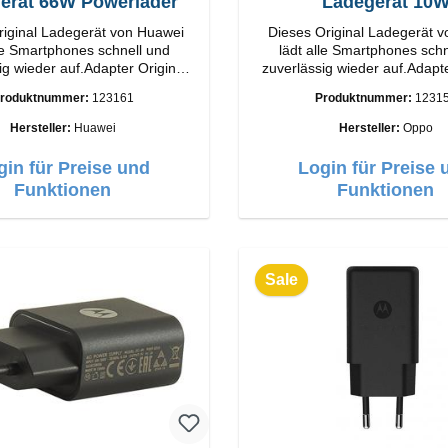
erät 66W Powerlader
Ladegerät 10
riginal Ladegerät von Huawei
Dieses Original Ladegerät 
lle Smartphones schnell und
lädt alle Smartphones schn
ig wieder auf.Adapter Original
zuverlässig wieder auf.Adapte
tung
OPPO Hochwertige Verarbeitung
roduktnummer:
123161
Produktnummer:
1231
Output: 66W Farbe:
Anschlüsse: USB-A Output: 10W Farbe:
Weiss
Weiss
Hersteller:
Huawei
Hersteller:
Oppo
gin für Preise und
Login für Preise 
Funktionen
Funktionen
Sale