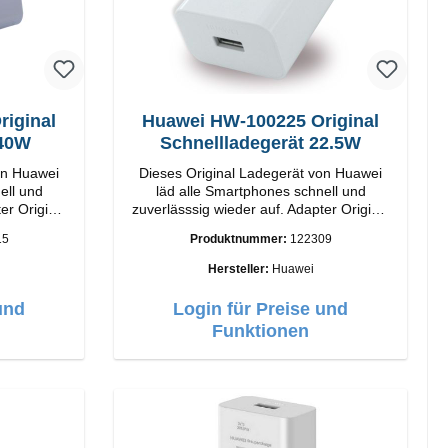
iginal
Huawei HW-100225 Original
 40W
Schnellladegerät 22.5W
on Huawei
Dieses Original Ladegerät von Huawei
ell und
läd alle Smartphones schnell und
inal
zuverlässsig wieder auf. Adapter Original
beitung
Huawei Hochwertige Verarbeitung
15
Produktnummer:
122309
40W Farbe:
Anschlüsse: USB-A Output: 22.5W
Farbe: Weiss
Hersteller:
Huawei
und
Login für Preise und
Funktionen