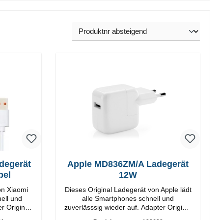
degerät
Apple MD836ZM/A Ladegerät
bel
12W
on Xiaomi
Dieses Original Ladegerät von Apple lädt
ell und
alle Smartphones schnell und
r Original
zuverlässsig wieder auf. Adapter Original
Apple Hochwertige Verarbeitung