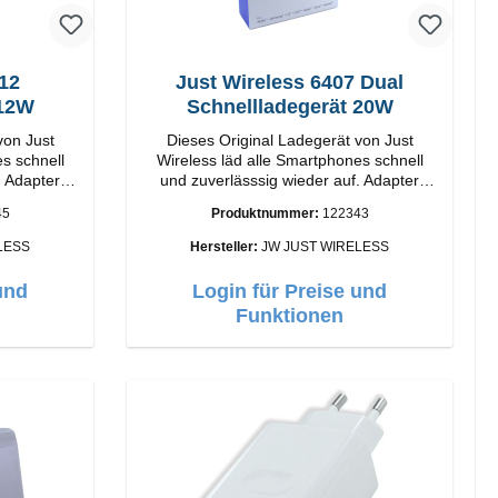
412
Just Wireless 6407 Dual
 12W
Schnellladegerät 20W
von Just
Dieses Original Ladegerät von Just
s schnell
Wireless läd alle Smartphones schnell
. Adapter
und zuverlässsig wieder auf. Adapter
hwertige
Original Just Wireless Hochwertige
45
Produktnummer:
122343
Verarbeitung Anschlüsse: USB-A Output:
20W Farbe: Schwarz
LESS
Hersteller:
JW JUST WIRELESS
und
Login für Preise und
Funktionen