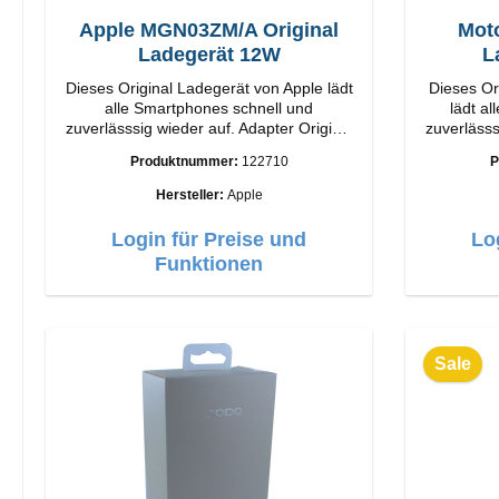
Apple MGN03ZM/A Original
Moto
Ladegerät 12W
L
Dieses Original Ladegerät von Apple lädt
Dieses Or
alle Smartphones schnell und
lädt a
zuverlässsig wieder auf. Adapter Original
zuverlässsig 
Apple Hochwertige Verarbeitung
Motorol
Produktnummer:
122710
P
Anschlüsse: USB-A Output: 12W Farbe:
Anschlüs
Weiß
Hersteller:
Apple
Login für Preise und
Lo
Funktionen
Sale