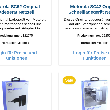
rola SC62 Original
Motorola SC42 Ori
adegerät Netzteil
Schnellladegerät Ne
iginal Ladegerät von Motorola
Dieses Original Ladegerät vo
lle Smartphones schnell und
lädt alle Smartphones schn
wieder auf. Adapter Original
zuverlässsig wieder auf. Adapter Orig
a Hochwertige Verarbeitung
Motorola Hochwertige Vera
roduktnummer:
122575
Produktnummer:
1225
se: USB-A Output: 5W Farbe:
Anschlüsse: USB-A Output: 
Schwarz
Schwarz
Hersteller:
Motorola
Hersteller:
Motorola
gin für Preise und
Login für Preise 
Funktionen
Funktionen
Sale