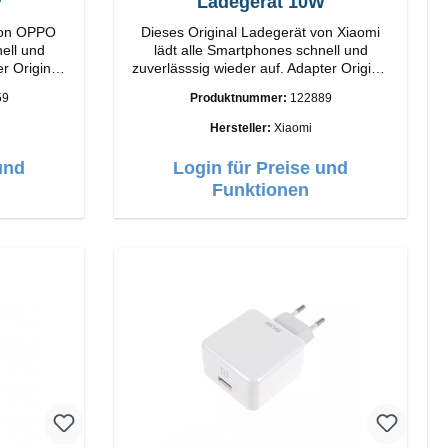
W
Ladegerät 10W
von OPPO
Dieses Original Ladegerät von Xiaomi
ell und
lädt alle Smartphones schnell und
r Original
zuverlässsig wieder auf. Adapter Original
Xiaomi Hochwertige Verarbeitung
59
Produktnummer:
122889
Anschlüsse: USB-A Output: 10W Farbe:
Weiß
Hersteller:
Xiaomi
und
Login für Preise und
Funktionen