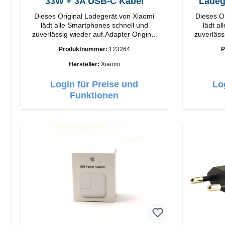
33W + 3A USB-C Kabel
Ladeg
Dieses Original Ladegerät von Xiaomi
Dieses O
lädt alle Smartphones schnell und
lädt a
zuverlässig wieder auf.Adapter Original
zuverläss
Xiaomi Hochwertige Verarbeitung
Huawei Hochwertige Verarbei
Produktnummer:
123264
P
Anschlüsse: USB-A Output: 33W Farbe:
Anschlüsse: USB-C 
Weiss 3A Kabel Länge: 1m USB-A zu
Hersteller:
Xiaomi
USB-C Farbe: Weiss
Login für Preise und
Lo
Funktionen