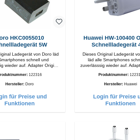
oro HKC0055010
Huawei HW-100400 Or
hnellladegerät 5W
Schnellladegerät
iginal Ladegerät von Doro läd
Dieses Original Ladegerät v
 Smartphones schnell und
läd alle Smartphones schn
er auf. Adapter Original
zuverlässsig wieder auf. Adapter Orig
Huawei Hochwertige Verar
roduktnummer:
122316
Produktnummer:
1223
A Output: 5W Farbe:
Anschlüsse: USB-A Output: 
Schwarz
Weiss
Hersteller:
Doro
Hersteller:
Huawei
gin für Preise und
Login für Preise 
Funktionen
Funktionen