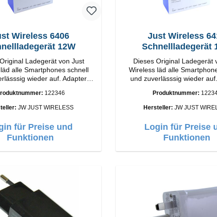
st Wireless 6406
Just Wireless 6
nellladegerät 12W
Schnellladegerät
Original Ladegerät von Just
Dieses Original Ladegerät 
 läd alle Smartphones schnell
Wireless läd alle Smartphone
rlässsig wieder auf. Adapter
und zuverlässsig wieder auf
l Just Wireless Hochwertige
Original Just Wireless Hoc
roduktnummer:
122346
Produktnummer:
1223
A Output:
Verarbeitung Anschlüsse: USB-A Output:
12W Farbe: Schwarz
12W Farbe: Grau
teller:
JW JUST WIRELESS
Hersteller:
JW JUST WIRE
gin für Preise und
Login für Preise 
Funktionen
Funktionen