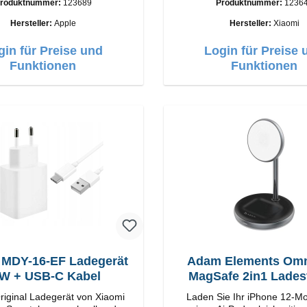
roduktnummer:
123689
Produktnummer:
1236
Anschlüsse: USB-A Output: 90W Farbe:
Weiss Kabel Länge: 1m USB-A zu USB-C
Hersteller:
Apple
Hersteller:
Xiaomi
Farbe: Weiss
gin für Preise und
Login für Preise 
Funktionen
Funktionen
 MDY-16-EF Ladegerät
Adam Elements Omn
W + USB-C Kabel
MagSafe 2in1
riginal Ladegerät von Xiaomi
Laden Sie Ihr iPhone 12-Mo