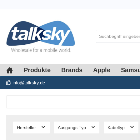
springen
Zur Hauptnavigation springen
Produkte
Brands
Apple
Sams
info@talksky.de
Hersteller
Ausgangs Typ
Kabeltyp