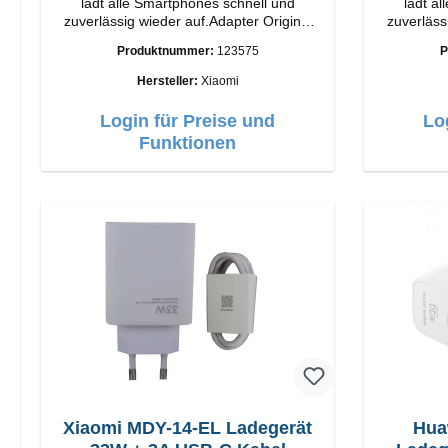
lädt alle Smartphones schnell und
lädt a
zuverlässig wieder auf.Adapter Original
zuverläss
Xiaomi Hochwertige Verarbeitung
Xiaomi Hochwertige Verarbeit
Produktnummer:
123575
P
Anschlüsse: USB-A Output: 67W Farbe:
Anschlüsse: USB-A 
Weiss Kabel Länge: 1m USB-A zu USB-C
Weiss Kabel Länge: 1m USB-A zu USB-C
Hersteller:
Xiaomi
Farbe: Weiss
Login für Preise und
Lo
Funktionen
Xiaomi MDY-14-EL Ladegerät
Hua