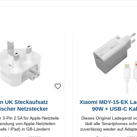
in UK Steckaufsatz
Xiaomi MDY-15-EK La
tischer Netzstecker
90W + USB-C Ka
 3-Pin 2.5A für Apple-Netzteile
Dieses Original Ladegerät v
endung von Apple-Netzteilen
lädt alle Smartphones schn
afe / iPad) in GB-Ländern
zuverlässig wieder auf.Adapte
Xiaomi Hochwertige Verarbeitung