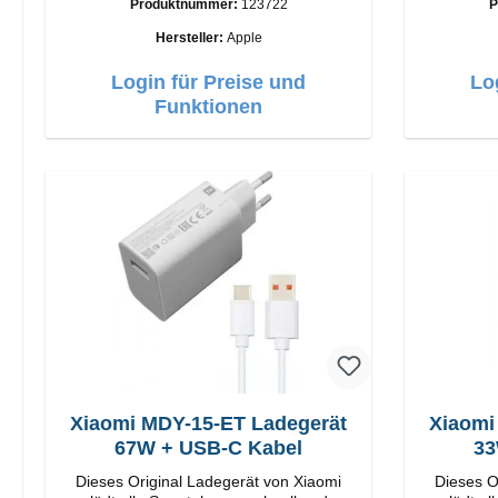
Produktnummer:
123722
P
Anschlüsse: USB-A Output: 12W Farbe:
Weiß
Hersteller:
Apple
Login für Preise und
Lo
Funktionen
Xiaomi MDY-15-ET Ladegerät
Xiaomi
67W + USB-C Kabel
33
Dieses Original Ladegerät von Xiaomi
Dieses O