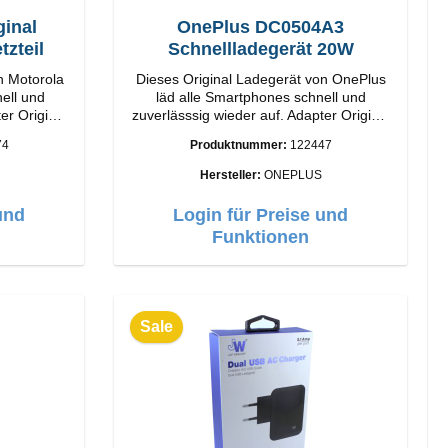
ginal
OnePlus DC0504A3
tzteil
Schnellladegerät 20W
n Motorola
Dieses Original Ladegerät von OnePlus
ell und
läd alle Smartphones schnell und
inal
zuverlässsig wieder auf. Adapter Original
rbeitung
OnePlus Hochwertige Verarbeitung
74
Produktnummer:
122447
10W Farbe:
Anschlüsse: USB-A Output: 20W Farbe:
Weiss
Hersteller:
ONEPLUS
und
Login für Preise und
Funktionen
Sale