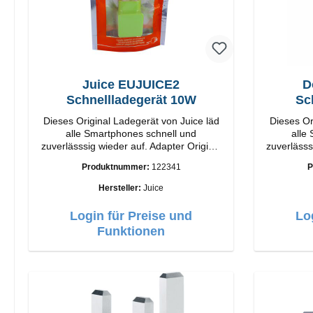
Juice EUJUICE2
D
Schnellladegerät 10W
Sc
Dieses Original Ladegerät von Juice läd
Dieses Or
alle Smartphones schnell und
alle
zuverlässsig wieder auf. Adapter Original
zuverlässsig wied
Juice Hochwertige Verarbeitung
Doro Hochwertige Verarbeitung
Produktnummer:
122341
P
Anschlüsse: USB-A Output: 10W Farbe:
Anschlüsse: USB-
Grün
Hersteller:
Juice
Login für Preise und
Lo
Funktionen