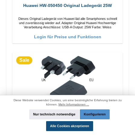
Huawei HW-050450 Original Ladegerät 25W
Dieses Original Ladegerät von Huawei läd alle Smartphones schnell
und zuverlässsig wieder auf. Adapter Original Huawei Hochwertige
Verarbeitung Anschlüsse: USB-A Output: 25W Farbe: Weiss
Login für Preise und Funktionen
Sale
Diese Website verwendet Cookies, um eine bestmögliche Erfahrung bieten zu
können.
Mehr Informationen ...
Nur technisch notwendige
Konfigurieren
Blackberry RC-1500 Schnellladegerät 13.5W
Alle Cookies akzeptieren
Dieses Original Ladegerät von Blackberry läd alle Smartphones