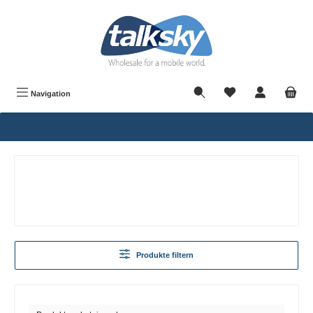
alt springen
Navigation
Produkte filtern