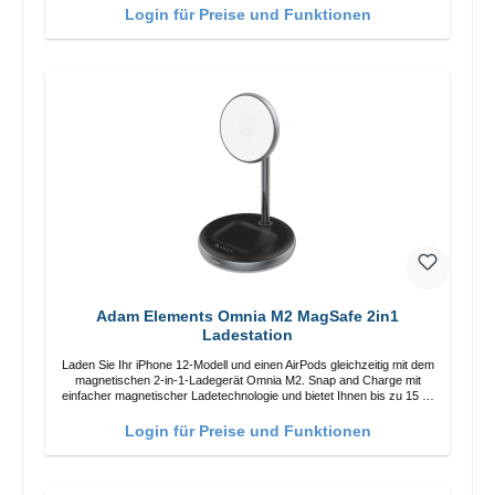
Login für Preise und Funktionen
Adam Elements Omnia M2 MagSafe 2in1
Ladestation
Laden Sie Ihr iPhone 12-Modell und einen AirPods gleichzeitig mit dem
magnetischen 2-in-1-Ladegerät Omnia M2. Snap and Charge mit
einfacher magnetischer Ladetechnologie und bietet Ihnen bis zu 15 W
max. Ausgabe. Mit 15 W Leistung und MagSafe-Technologie
ermöglicht das Design mit einstellbarem Ladewinkel eine einfache
Login für Preise und Funktionen
Anpassung der Ladeposition für das iPhone 12 für das beste Erlebnis.
Funktionen Kabellose Ladeleistung von bis zu 15 W für schnelles
Laden Kompatibel mit der MagSafe-Technologie für Ihr iPhone 12-
Serie Laden Sie Ihr iPhone bequem vertikal oder horizontal auf Auf