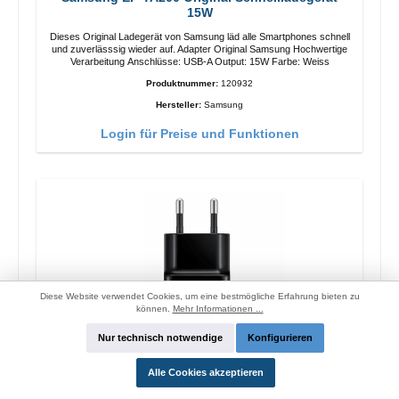
15W
Dieses Original Ladegerät von Samsung läd alle Smartphones schnell
und zuverlässsig wieder auf. Adapter Original Samsung Hochwertige
Verarbeitung Anschlüsse: USB-A Output: 15W Farbe: Weiss
Produktnummer:
120932
Hersteller:
Samsung
Login für Preise und Funktionen
Diese Website verwendet Cookies, um eine bestmögliche Erfahrung bieten zu
können.
Mehr Informationen ...
Nur technisch notwendige
Konfigurieren
Alle Cookies akzeptieren
Samsung EP-TA200 Original Schnellladegerät
15W