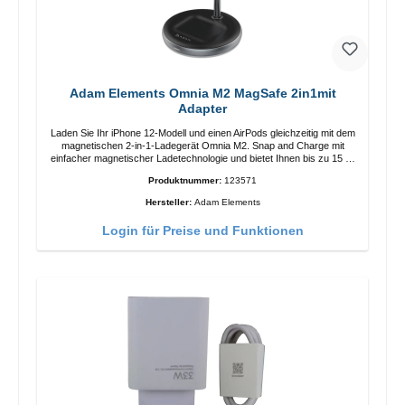
Adam Elements Omnia M2 MagSafe 2in1mit
Adapter
Laden Sie Ihr iPhone 12-Modell und einen AirPods gleichzeitig mit dem
magnetischen 2-in-1-Ladegerät Omnia M2. Snap and Charge mit
einfacher magnetischer Ladetechnologie und bietet Ihnen bis zu 15 W
max. Ausgabe. Mit 15 W Leistung und MagSafe-Technologie
Produktnummer:
123571
ermöglicht das Design mit einstellbarem Ladewinkel eine einfache
Anpassung der Ladeposition für das iPhone 12 für das beste Erlebnis.
Hersteller:
Adam Elements
Funktionen Kabellose Ladeleistung von bis zu 15 W für schnelles
Laden Kompatibel mit der MagSafe-Technologie für Ihr iPhone 12-
Login für Preise und Funktionen
Serie Laden Sie Ihr iPhone bequem vertikal oder horizontal auf Auf
Komfort ausgelegt Kabelloses Laden Ihres kabellosen AirPods-
Gehäuses mit einer maximalen Ausgangsleistung von 5 W Intelligente
Lade-LED-Anzeige