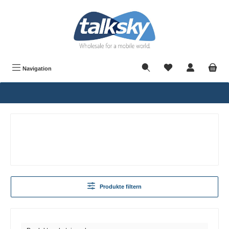
alt springen
Navigation
Produkte filtern