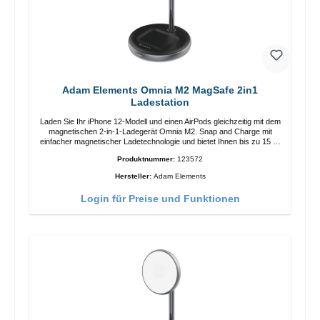
Adam Elements Omnia M2 MagSafe 2in1
Ladestation
Laden Sie Ihr iPhone 12-Modell und einen AirPods gleichzeitig mit dem
magnetischen 2-in-1-Ladegerät Omnia M2. Snap and Charge mit
einfacher magnetischer Ladetechnologie und bietet Ihnen bis zu 15 W
max. Ausgabe. Mit 15 W Leistung und MagSafe-Technologie
Produktnummer:
123572
ermöglicht das Design mit einstellbarem Ladewinkel eine einfache
Anpassung der Ladeposition für das iPhone 12 für das beste Erlebnis.
Hersteller:
Adam Elements
Funktionen Kabellose Ladeleistung von bis zu 15 W für schnelles
Laden Kompatibel mit der MagSafe-Technologie für Ihr iPhone 12-
Login für Preise und Funktionen
Serie Laden Sie Ihr iPhone bequem vertikal oder horizontal auf Auf
Komfort ausgelegt Kabelloses Laden Ihres kabellosen AirPods-
Gehäuses mit einer maximalen Ausgangsleistung von 5 W Intelligente
Lade-LED-Anzeige