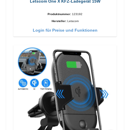
Letscom One X KFZ-Ladegerät 15W
Produktnummer:
123192
Hersteller:
Letscom
Login für Preise und Funktionen