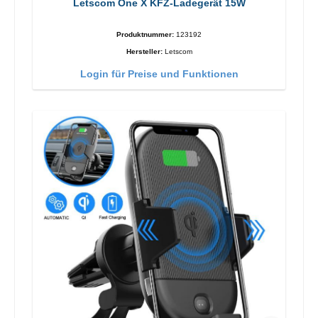
Letscom One X KFZ-Ladegerät 15W
Produktnummer:
123192
Hersteller:
Letscom
Login für Preise und Funktionen