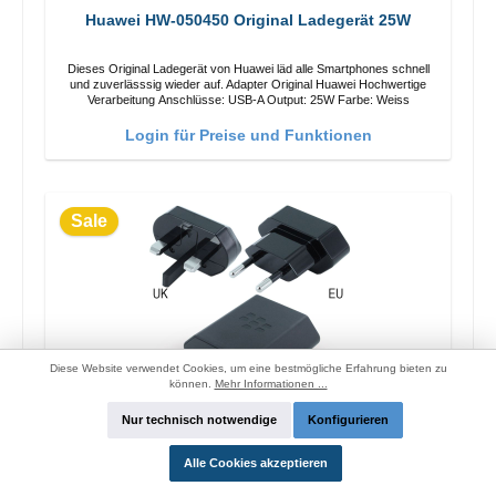
Huawei HW-050450 Original Ladegerät 25W
Dieses Original Ladegerät von Huawei läd alle Smartphones schnell
und zuverlässsig wieder auf. Adapter Original Huawei Hochwertige
Verarbeitung Anschlüsse: USB-A Output: 25W Farbe: Weiss
Login für Preise und Funktionen
Sale
Diese Website verwendet Cookies, um eine bestmögliche Erfahrung bieten zu
können.
Mehr Informationen ...
Nur technisch notwendige
Konfigurieren
Blackberry RC-1500 Schnellladegerät 13.5W
Alle Cookies akzeptieren
Dieses Original Ladegerät von Blackberry läd alle Smartphones