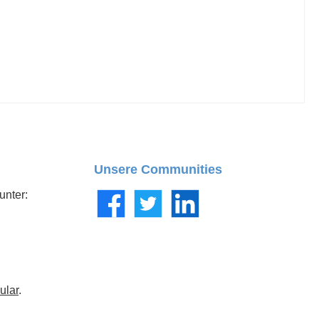
Unsere Communities
unter:
Facebook
Twitter
LinkedIn
ular
.