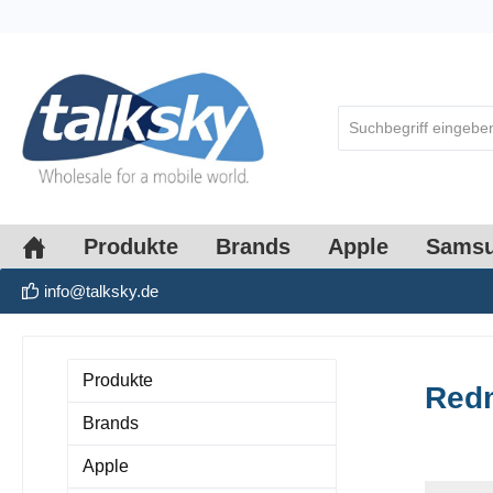
springen
Zur Hauptnavigation springen
Produkte
Brands
Apple
Sams
info@talksky.de
Produkte
Redm
Brands
Apple