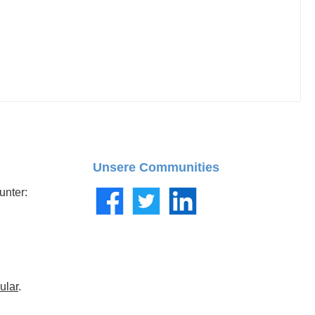
Unsere Communities
unter:
Facebook
Twitter
LinkedIn
ular
.