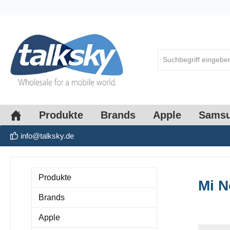
springen
Zur Hauptnavigation springen
Produkte
Brands
Apple
Sams
info@talksky.de
Produkte
Mi N
Brands
Apple