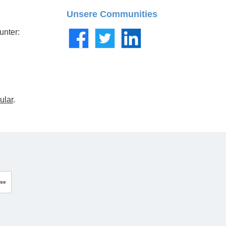
Unsere Communities
unter:
Facebook
Twitter
LinkedIn
ular
.
sse