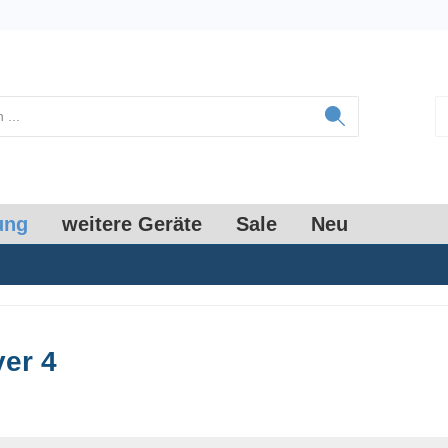
ung
weitere Geräte
Sale
Neu
er 4