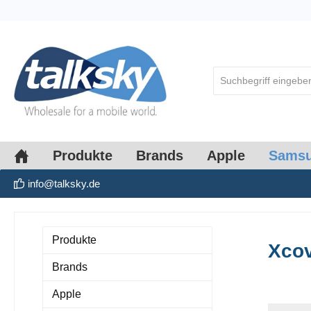
springen
Zur Hauptnavigation springen
Produkte
Brands
Apple
Sams
info@talksky.de
Produkte
Xcov
Brands
Apple