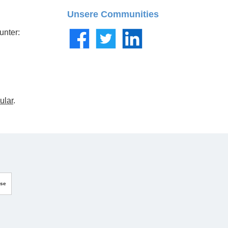
Unsere Communities
unter:
Facebook
Twitter
LinkedIn
ular
.
sse