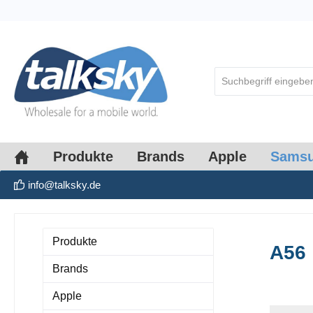
springen
Zur Hauptnavigation springen
Produkte
Brands
Apple
Sams
info@talksky.de
Produkte
A56
Brands
Apple