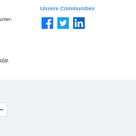
Unsere Communities
unter:
Facebook
Twitter
LinkedIn
ular
.
sse