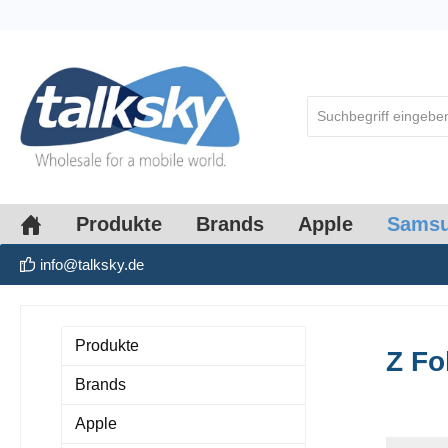
springen
Zur Hauptnavigation springen
Produkte
Brands
Apple
Sams
info@talksky.de
Produkte
Z Fo
Brands
Apple