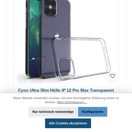
Cyoo Ultra Slim Hülle iP 12 Pro Max Transparent
Diese Website verwendet Cookies, um eine bestmögliche Erfahrung bieten zu
können.
Mehr Informationen ...
Hersteller:
Cyoo
Nur technisch notwendige
Konfigurieren
Login für Preise und Funktionen
Alle Cookies akzeptieren