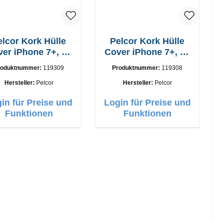
elcor Kork Hülle
Pelcor Kork Hülle
er iPhone 7+, 8+
Cover iPhone 7+, 8+
Braun
Schwarz
roduktnummer:
119309
Produktnummer:
119308
Hersteller:
Pelcor
Hersteller:
Pelcor
in für Preise und
Login für Preise und
Funktionen
Funktionen