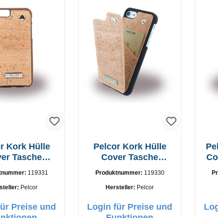
r Kork Hülle
Pelcor Kork Hülle
Pe
er Tasche
Cover Tasche
Co
e 7, 8 Braun
iPhone 7, 8 Schwarz
tnummer:
119331
Produktnummer:
119330
P
steller:
Pelcor
Hersteller:
Pelcor
für Preise und
Login für Preise und
Log
nktionen
Funktionen