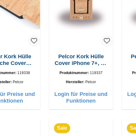
r Kork Hülle
Pelcor Kork Hülle
P
che Cover
Cover iPhone 7+, 8+
 S8+ Schwarz
Braun
iP
tnummer:
119338
Produktnummer:
119337
P
steller:
Pelcor
Hersteller:
Pelcor
für Preise und
Login für Preise und
Log
nktionen
Funktionen
Sale
Sa