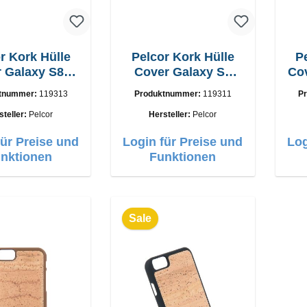
r Kork Hülle
Pelcor Kork Hülle
P
 Galaxy S8+
Cover Galaxy S8
Cov
Braun
Braun
tnummer:
119313
Produktnummer:
119311
P
steller:
Pelcor
Hersteller:
Pelcor
für Preise und
Login für Preise und
Log
nktionen
Funktionen
Sale