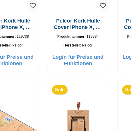
r Kork Hülle
Pelcor Kork Hülle
P
s
Cover iPhone X, Xs
Co
Braun
Schwarz
tnummer:
119738
Produktnummer:
119734
P
steller:
Pelcor
Hersteller:
Pelcor
für Preise und
Login für Preise und
Log
nktionen
Funktionen
Sale
Sa