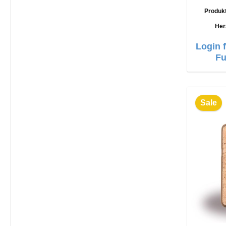
Produk
Her
Login 
Fu
Sale