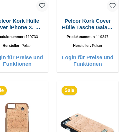
elcor Kork Hülle
Pelcor Kork Cover
ver iPhone X, Xs
Hülle Tasche Galaxy
Braun
S8+ Braun
roduktnummer:
119733
Produktnummer:
119347
Hersteller:
Pelcor
Hersteller:
Pelcor
in für Preise und
Login für Preise und
Funktionen
Funktionen
le
Sale