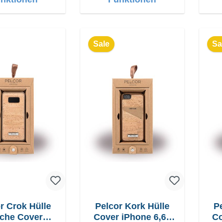
Sale
Sa
r Crok Hülle
Pelcor Kork Hülle
P
che Cover
Cover iPhone 6,6s
Co