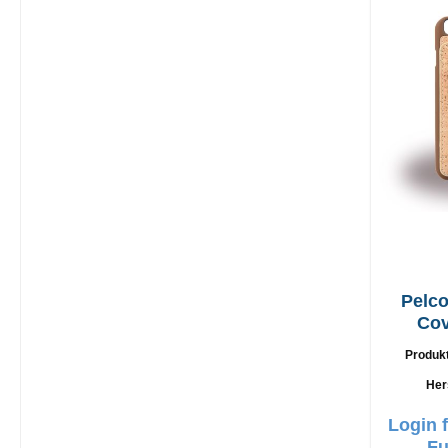
Pelco
Cov
iPhon
Produk
Her
Login 
Fu