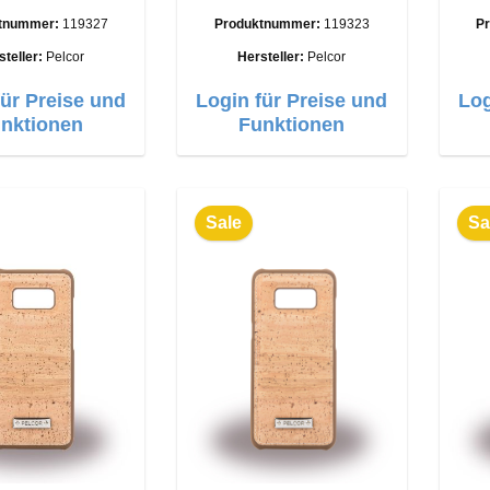
Galaxy S8 brown
Braun
tnummer:
119327
Produktnummer:
119323
P
steller:
Pelcor
Hersteller:
Pelcor
für Preise und
Login für Preise und
Log
nktionen
Funktionen
Sale
Sa