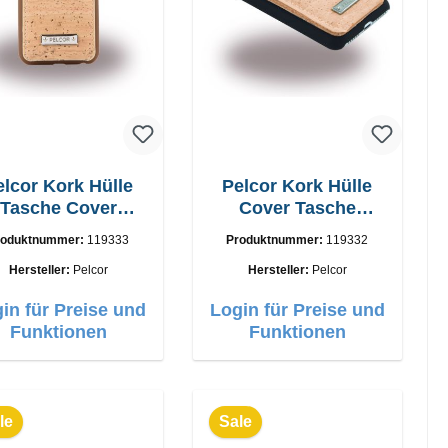
elcor Kork Hülle
Pelcor Kork Hülle
Tasche Cover
Cover Tasche
hone 6,6s Braun
iPhone 6,6s
roduktnummer:
119333
Produktnummer:
119332
Schwarz
Hersteller:
Pelcor
Hersteller:
Pelcor
in für Preise und
Login für Preise und
Funktionen
Funktionen
le
Sale