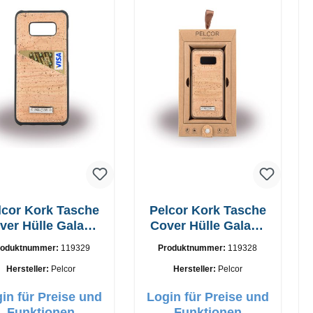
lcor Kork Tasche
Pelcor Kork Tasche
ver Hülle Galaxy
Cover Hülle Galaxy
S8+ Schwarz
S8+ Braun
roduktnummer:
119329
Produktnummer:
119328
Hersteller:
Pelcor
Hersteller:
Pelcor
in für Preise und
Login für Preise und
Funktionen
Funktionen