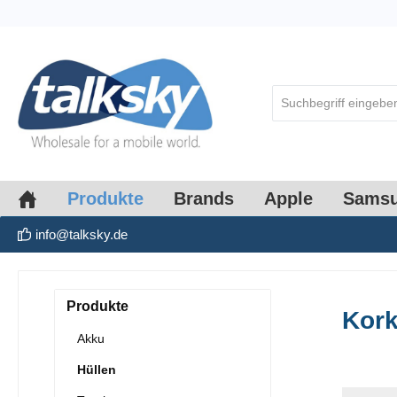
springen
Zur Hauptnavigation springen
Produkte
Brands
Apple
Sams
info@talksky.de
Produkte
Kor
Akku
Hüllen