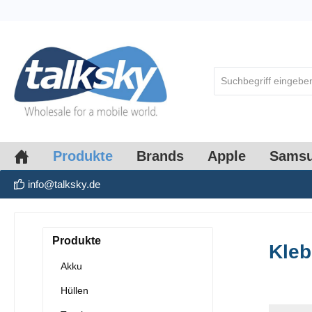
springen
Zur Hauptnavigation springen
Produkte
Brands
Apple
Sams
info@talksky.de
Produkte
Kleb
Akku
Hüllen