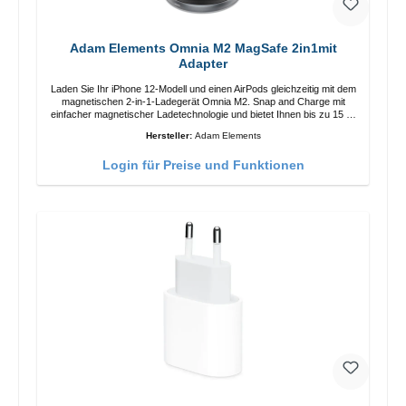
Adam Elements Omnia M2 MagSafe 2in1mit
Adapter
Laden Sie Ihr iPhone 12-Modell und einen AirPods gleichzeitig mit dem
magnetischen 2-in-1-Ladegerät Omnia M2. Snap and Charge mit
einfacher magnetischer Ladetechnologie und bietet Ihnen bis zu 15 W
max. Ausgabe. Mit 15 W Leistung und MagSafe-Technologie
Hersteller:
Adam Elements
ermöglicht das Design mit einstellbarem Ladewinkel eine einfache
Anpassung der Ladeposition für das iPhone 12 für das beste Erlebnis.
Login für Preise und Funktionen
Funktionen Kabellose Ladeleistung von bis zu 15 W für schnelles
Laden Kompatibel mit der MagSafe-Technologie für Ihr iPhone 12-
Serie Laden Sie Ihr iPhone bequem vertikal oder horizontal auf Auf
Komfort ausgelegt Kabelloses Laden Ihres kabellosen AirPods-
Gehäuses mit einer maximalen Ausgangsleistung von 5 W Intelligente
Lade-LED-Anzeige