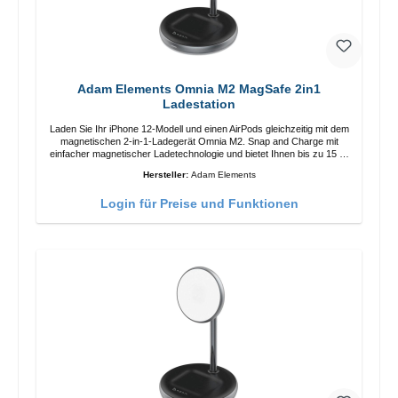
Adam Elements Omnia M2 MagSafe 2in1
Ladestation
Laden Sie Ihr iPhone 12-Modell und einen AirPods gleichzeitig mit dem
magnetischen 2-in-1-Ladegerät Omnia M2. Snap and Charge mit
einfacher magnetischer Ladetechnologie und bietet Ihnen bis zu 15 W
max. Ausgabe. Mit 15 W Leistung und MagSafe-Technologie
Hersteller:
Adam Elements
ermöglicht das Design mit einstellbarem Ladewinkel eine einfache
Anpassung der Ladeposition für das iPhone 12 für das beste Erlebnis.
Login für Preise und Funktionen
Funktionen Kabellose Ladeleistung von bis zu 15 W für schnelles
Laden Kompatibel mit der MagSafe-Technologie für Ihr iPhone 12-
Serie Laden Sie Ihr iPhone bequem vertikal oder horizontal auf Auf
Komfort ausgelegt Kabelloses Laden Ihres kabellosen AirPods-
Gehäuses mit einer maximalen Ausgangsleistung von 5 W Intelligente
Lade-LED-Anzeige