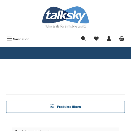
alt springen
Navigation
Produkte filtern