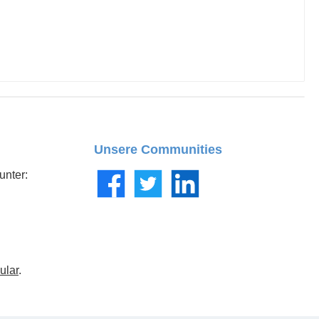
Unsere Communities
unter:
Facebook
Twitter
LinkedIn
ular
.