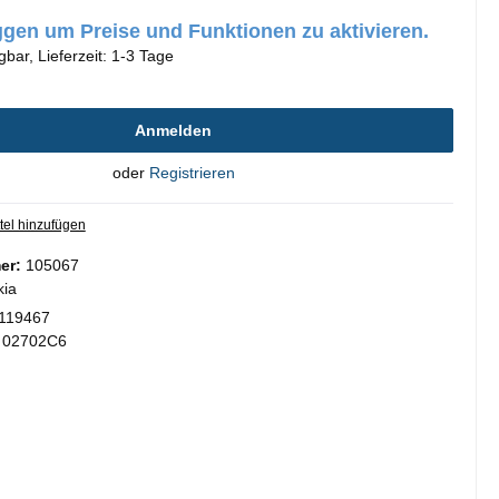
oggen um Preise und Funktionen zu aktivieren.
gbar, Lieferzeit: 1-3 Tage
Anmelden
oder
Registrieren
tel hinzufügen
er:
105067
kia
119467
:
02702C6