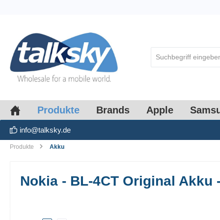
springen
Zur Hauptnavigation springen
Produkte
Brands
Apple
Sams
info@talksky.de
Produkte
Akku
Nokia - BL-4CT Original Akku