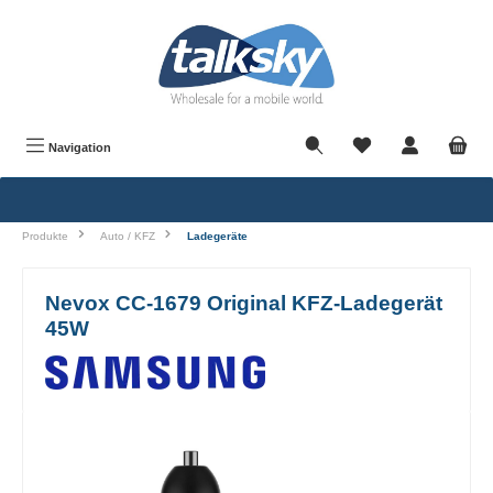
alt springen
Navigation
Produkte
Auto / KFZ
Ladegeräte
Nevox CC-1679 Original KFZ-Ladegerät
45W
Bildergalerie überspringen