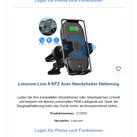
Login für Preise und Funktionen
Letscom Line A KFZ Auto Handyhalter Halterung
Laden Sie Ihre kompatiblen Smartphones oder Smartwatches schnell
und bequem mit diesem universellen PKW-Ladegerät auf. Dank der
Saugnapfhalterung kann das Gerät sicher am Armaturenbrett befestigt
werden. Hinweis: Ein Car-Charger ist nicht im Lieferumfang enthalten.
Produktnummer:
123509
Eigenschaften Output: Schnellladen: 15 W / 10 W Standardladen: 5 W
QI-Standard Farbe: Schwarz
Hersteller:
Letscom
Login für Preise und Funktionen