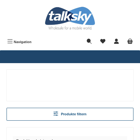
alt springen
Navigation
Produkte filtern