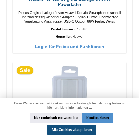
Powerlader
Dieses Original Ladegerät von Huawei lädt alle Smartphones schnell
und zuverlässig wieder auf.Adapter Original Huawei Hochwertige
Verarbeitung Anschlüsse: USB-C Output: 66W Farbe: Weiss
Produktnummer:
123161
Hersteller:
Huawei
Login für Preise und Funktionen
Sale
Diese Website verwendet Cookies, um eine bestmögliche Erfahrung bieten zu
können.
Mehr Informationen ...
Nur technisch notwendige
Konfigurieren
Alle Cookies akzeptieren
OPPO OP52JAEH Original Ladegerät 10W