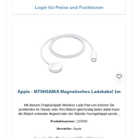
Funktionen Kabellose Ladeleistung von bis zu 15 W für schnelles
Laden Kompatibel mit der MagSafe-Technologie für Ihr iPhone 12-
Login für Preise und Funktionen
Serie Laden Sie Ihr iPhone bequem vertikal oder horizontal auf Auf
Komfort ausgelegt Kabelloses Laden Ihres kabellosen AirPods-
Gehäuses mit einer maximalen Ausgangsleistung von 5 W Intelligente
Lade-LED-Anzeige
Apple - MT0H3AM/A Magnetisches Ladekabel 1m
Mit diesem Original Apple Wireless Lade Pad von können Sie
problemlos ihr Handy oder Ihre iWatch gleichzeitig laden dabei kann
die iWatch entweder liegend oder der Ständer hochgeklappt werden.
Eigenschaften Schnelles Kabelloses Laden Farbe: Weiss
Produktnummer:
123566
Hersteller:
Apple