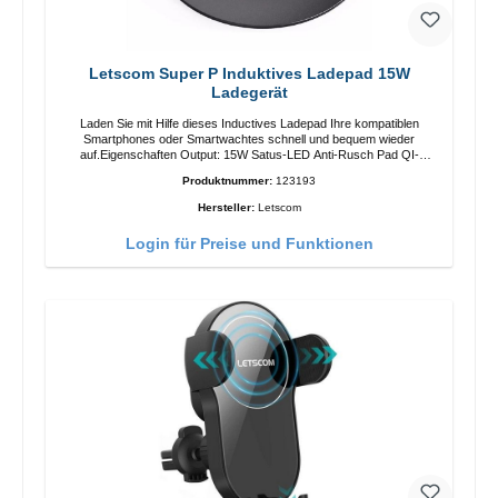
Letscom Super P Induktives Ladepad 15W
Ladegerät
Laden Sie mit Hilfe dieses Inductives Ladepad Ihre kompatiblen
Smartphones oder Smartwachtes schnell und bequem wieder
auf.Eigenschaften Output: 15W Satus-LED Anti-Rusch Pad QI-
Standart Farbe: SchwarzColor: blackLiferumfang Ladepad Anleitung
Produktnummer:
123193
Kabel
Hersteller:
Letscom
Login für Preise und Funktionen