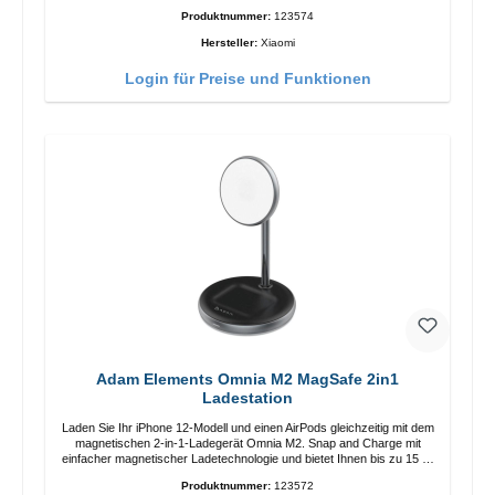
Länge: 1m USB-A zu USB-C Farbe: Weiss
Produktnummer:
123574
Hersteller:
Xiaomi
Login für Preise und Funktionen
Adam Elements Omnia M2 MagSafe 2in1
Ladestation
Laden Sie Ihr iPhone 12-Modell und einen AirPods gleichzeitig mit dem
magnetischen 2-in-1-Ladegerät Omnia M2. Snap and Charge mit
einfacher magnetischer Ladetechnologie und bietet Ihnen bis zu 15 W
max. Ausgabe. Mit 15 W Leistung und MagSafe-Technologie
Produktnummer:
123572
ermöglicht das Design mit einstellbarem Ladewinkel eine einfache