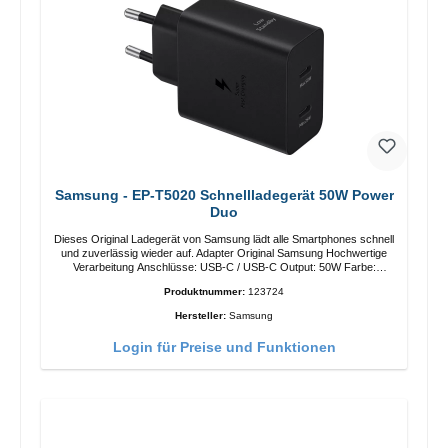
Samsung - EP-T5020 Schnellladegerät 50W Power
Duo
Dieses Original Ladegerät von Samsung lädt alle Smartphones schnell
und zuverlässig wieder auf. Adapter Original Samsung Hochwertige
Verarbeitung Anschlüsse: USB-C / USB-C Output: 50W Farbe:
Schwarz Kabel Länge: 1m USB-A / USB-C zu USB-C Farbe:
Produktnummer:
123724
Schwarz/li>
Hersteller:
Samsung
Login für Preise und Funktionen