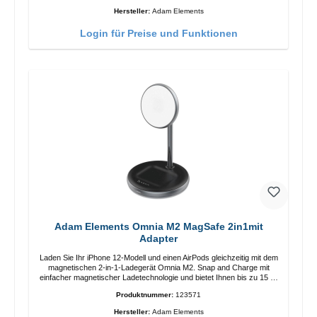
Anpassung der Ladeposition für das iPhone 12 für das beste Erlebnis.
Hersteller:
Adam Elements
Funktionen Kabellose Ladeleistung von bis zu 15 W für schnelles
Laden Kompatibel mit der MagSafe-Technologie für Ihr iPhone 12-
Login für Preise und Funktionen
Serie Laden Sie Ihr iPhone bequem vertikal oder horizontal auf Auf
Komfort ausgelegt Kabelloses Laden Ihres kabellosen AirPods-
Gehäuses mit einer maximalen Ausgangsleistung von 5 W Intelligente
Lade-LED-Anzeige
Adam Elements Omnia M2 MagSafe 2in1mit
Adapter
Laden Sie Ihr iPhone 12-Modell und einen AirPods gleichzeitig mit dem
magnetischen 2-in-1-Ladegerät Omnia M2. Snap and Charge mit
einfacher magnetischer Ladetechnologie und bietet Ihnen bis zu 15 W
max. Ausgabe. Mit 15 W Leistung und MagSafe-Technologie
Produktnummer:
123571
ermöglicht das Design mit einstellbarem Ladewinkel eine einfache
Anpassung der Ladeposition für das iPhone 12 für das beste Erlebnis.
Hersteller:
Adam Elements