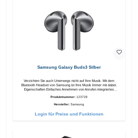
Samsung Galaxy Buds3 Silber
Verzichten Sie auch Unterwegs nicht auf Ihre Musik. Mit dem
Bluetooth Headset von Samsung ist Ihre Musik Immer mit dabei.
Eigenschaften Einfaches Annehmen von Anrufen integriertes
Mikrophone Ergonomisches Design Schutzklasse:IP57 Farbe:Silber
Produktnummer:
123728
Technische Daten: Bluetooth: 5.4 Reichweite: 10m Ladezeit: 2h
Laufzeit: 6h/30h ohne ANC, 5h/24h mit ANC Aufladen mit: USB-C/li>
Hersteller:
Samsung
Lieferumfang Galaxy Buds3 Kabel: USB zu USB-C 2x earGels
Ohrbügel Kurzanleitung / Garantie / Warnhinweise
Login für Preise und Funktionen