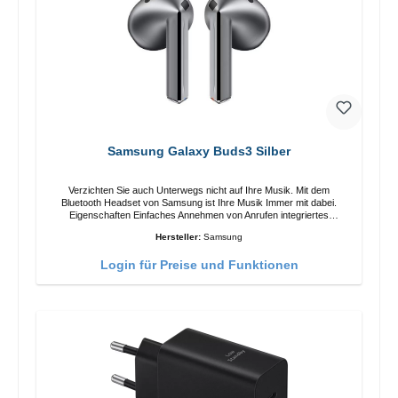
Samsung Galaxy Buds3 Silber
Verzichten Sie auch Unterwegs nicht auf Ihre Musik. Mit dem
Bluetooth Headset von Samsung ist Ihre Musik Immer mit dabei.
Eigenschaften Einfaches Annehmen von Anrufen integriertes
Mikrophone Ergonomisches Design Schutzklasse:IP57 Farbe:Silber
Hersteller:
Samsung
Technische Daten: Bluetooth: 5.4 Reichweite: 10m Ladezeit: 2h
Laufzeit: 6h/30h ohne ANC, 5h/24h mit ANC Aufladen mit: USB-C/li>
Login für Preise und Funktionen
Lieferumfang Galaxy Buds3 Kabel: USB zu USB-C 2x earGels
Ohrbügel Kurzanleitung / Garantie / Warnhinweise