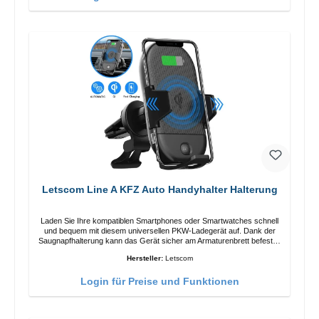
Letscom Line A KFZ Auto Handyhalter Halterung
Laden Sie Ihre kompatiblen Smartphones oder Smartwatches schnell
und bequem mit diesem universellen PKW-Ladegerät auf. Dank der
Saugnapfhalterung kann das Gerät sicher am Armaturenbrett befestigt
werden. Hinweis: Ein Car-Charger ist nicht im Lieferumfang enthalten.
Hersteller:
Letscom
Eigenschaften Output: Schnellladen: 15 W / 10 W Standardladen: 5 W
QI-Standard Farbe: Schwarz
Login für Preise und Funktionen