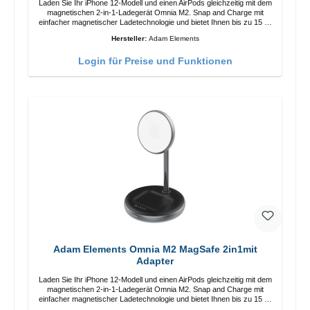
Laden Sie Ihr iPhone 12-Modell und einen AirPods gleichzeitig mit dem
magnetischen 2-in-1-Ladegerät Omnia M2. Snap and Charge mit
einfacher magnetischer Ladetechnologie und bietet Ihnen bis zu 15 W
max. Ausgabe. Mit 15 W Leistung und MagSafe-Technologie
Hersteller:
Adam Elements
ermöglicht das Design mit einstellbarem Ladewinkel eine einfache
Anpassung der Ladeposition für das iPhone 12 für das beste Erlebnis.
Login für Preise und Funktionen
Funktionen Kabellose Ladeleistung von bis zu 15 W für schnelles
Laden Kompatibel mit der MagSafe-Technologie für Ihr iPhone 12-
Serie Laden Sie Ihr iPhone bequem vertikal oder horizontal auf Auf
Komfort ausgelegt Kabelloses Laden Ihres kabellosen AirPods-
Gehäuses mit einer maximalen Ausgangsleistung von 5 W Intelligente
Lade-LED-Anzeige
Adam Elements Omnia M2 MagSafe 2in1mit
Adapter
Laden Sie Ihr iPhone 12-Modell und einen AirPods gleichzeitig mit dem
magnetischen 2-in-1-Ladegerät Omnia M2. Snap and Charge mit
einfacher magnetischer Ladetechnologie und bietet Ihnen bis zu 15 W
max. Ausgabe. Mit 15 W Leistung und MagSafe-Technologie