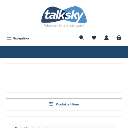
alt springen
Navigation
Produkte filtern