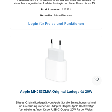
einfacher magnetischer Ladetechnologie und bietet Ihnen bis zu 15 W
max. Ausgabe. Mit 15 W Leistung und MagSafe-Technologie
Produktnummer:
123571
ermöglicht das Design mit einstellbarem Ladewinkel eine einfache
Anpassung der Ladeposition für das iPhone 12 für das beste Erlebnis.
Hersteller:
Adam Elements
Funktionen Kabellose Ladeleistung von bis zu 15 W für schnelles
Laden Kompatibel mit der MagSafe-Technologie für Ihr iPhone 12-
Login für Preise und Funktionen
Serie Laden Sie Ihr iPhone bequem vertikal oder horizontal auf Auf
Komfort ausgelegt Kabelloses Laden Ihres kabellosen AirPods-
Gehäuses mit einer maximalen Ausgangsleistung von 5 W Intelligente
Lade-LED-Anzeige
Apple MHJE3ZM/A Original Ladegerät 20W
Dieses Original Ladegerät von Apple lädt alle Smartphones schnell
und zuverlässig wieder auf. Adapter Original Apple Hochwertige
Verarbeitung Anschlüsse: USB-C Output: 20W Farbe: Weiss