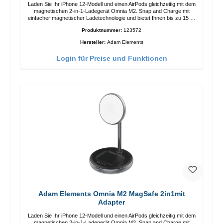
Laden Sie Ihr iPhone 12-Modell und einen AirPods gleichzeitig mit dem
magnetischen 2-in-1-Ladegerät Omnia M2. Snap and Charge mit
einfacher magnetischer Ladetechnologie und bietet Ihnen bis zu 15 W
max. Ausgabe. Mit 15 W Leistung und MagSafe-Technologie
Produktnummer:
123572
ermöglicht das Design mit einstellbarem Ladewinkel eine einfache
Anpassung der Ladeposition für das iPhone 12 für das beste Erlebnis.
Hersteller:
Adam Elements
Funktionen Kabellose Ladeleistung von bis zu 15 W für schnelles
Laden Kompatibel mit der MagSafe-Technologie für Ihr iPhone 12-
Login für Preise und Funktionen
Serie Laden Sie Ihr iPhone bequem vertikal oder horizontal auf Auf
Komfort ausgelegt Kabelloses Laden Ihres kabellosen AirPods-
Gehäuses mit einer maximalen Ausgangsleistung von 5 W Intelligente
Lade-LED-Anzeige
Adam Elements Omnia M2 MagSafe 2in1mit
Adapter
Laden Sie Ihr iPhone 12-Modell und einen AirPods gleichzeitig mit dem
magnetischen 2-in-1-Ladegerät Omnia M2. Snap and Charge mit