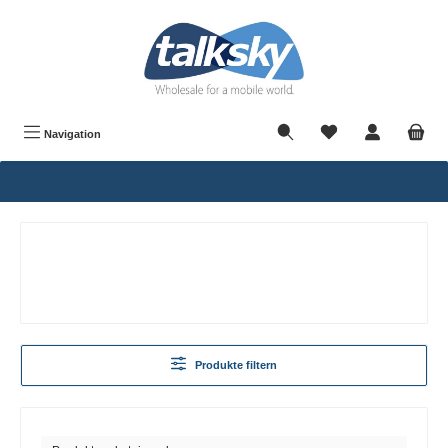
alt springen
Navigation
Produkte filtern