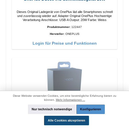
Dieses Original Ladegerät von OnePlus läd alle Smartphones schnell
und zuverlässsig wieder auf. Adapter Original OnePlus Hochwertige
Verarbeitung Anschlüsse: USB-A Output: 20W Farbe: Weiss
Produktnummer:
122447
Hersteller:
ONEPLUS
Login für Preise und Funktionen
Diese Website verwendet Cookies, um eine bestmögliche Erfahrung bieten zu
können.
Mehr Informationen ...
Nur technisch notwendige
Konfigurieren
Alle Cookies akzeptieren
Oppo OP92J Vooc Schnellladegerät 18W