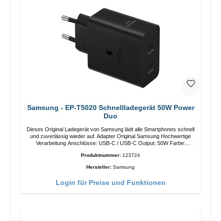
Samsung - EP-T5020 Schnellladegerät 50W Power
Duo
Dieses Original Ladegerät von Samsung lädt alle Smartphones schnell
und zuverlässig wieder auf. Adapter Original Samsung Hochwertige
Verarbeitung Anschlüsse: USB-C / USB-C Output: 50W Farbe:
Schwarz Kabel Länge: 1m USB-A / USB-C zu USB-C Farbe:
Produktnummer:
123724
Schwarz/li>
Hersteller:
Samsung
Login für Preise und Funktionen