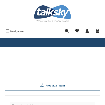
alt springen
Navigation
Produkte filtern