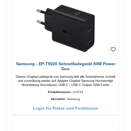
Samsung - EP-T5020 Schnellladegerät 50W Power
Duo
Dieses Original Ladegerät von Samsung lädt alle Smartphones schnell
und zuverlässig wieder auf. Adapter Original Samsung Hochwertige
Verarbeitung Anschlüsse: USB-C / USB-C Output: 50W Farbe:
Schwarz Kabel Länge: 1m USB-A / USB-C zu USB-C Farbe:
Produktnummer:
123724
Schwarz/li>
Hersteller:
Samsung
Login für Preise und Funktionen