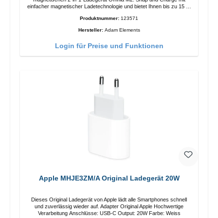
einfacher magnetischer Ladetechnologie und bietet Ihnen bis zu 15 W
max. Ausgabe. Mit 15 W Leistung und MagSafe-Technologie
Produktnummer:
123571
ermöglicht das Design mit einstellbarem Ladewinkel eine einfache
Anpassung der Ladeposition für das iPhone 12 für das beste Erlebnis.
Hersteller:
Adam Elements
Funktionen Kabellose Ladeleistung von bis zu 15 W für schnelles
Laden Kompatibel mit der MagSafe-Technologie für Ihr iPhone 12-
Login für Preise und Funktionen
Serie Laden Sie Ihr iPhone bequem vertikal oder horizontal auf Auf
Komfort ausgelegt Kabelloses Laden Ihres kabellosen AirPods-
Gehäuses mit einer maximalen Ausgangsleistung von 5 W Intelligente
Lade-LED-Anzeige
Apple MHJE3ZM/A Original Ladegerät 20W
Dieses Original Ladegerät von Apple lädt alle Smartphones schnell
und zuverlässig wieder auf. Adapter Original Apple Hochwertige
Verarbeitung Anschlüsse: USB-C Output: 20W Farbe: Weiss