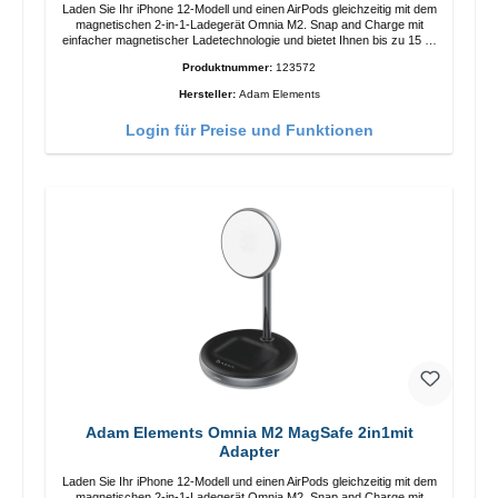
Laden Sie Ihr iPhone 12-Modell und einen AirPods gleichzeitig mit dem
magnetischen 2-in-1-Ladegerät Omnia M2. Snap and Charge mit
einfacher magnetischer Ladetechnologie und bietet Ihnen bis zu 15 W
max. Ausgabe. Mit 15 W Leistung und MagSafe-Technologie
Produktnummer:
123572
ermöglicht das Design mit einstellbarem Ladewinkel eine einfache
Anpassung der Ladeposition für das iPhone 12 für das beste Erlebnis.
Hersteller:
Adam Elements
Funktionen Kabellose Ladeleistung von bis zu 15 W für schnelles
Laden Kompatibel mit der MagSafe-Technologie für Ihr iPhone 12-
Login für Preise und Funktionen
Serie Laden Sie Ihr iPhone bequem vertikal oder horizontal auf Auf
Komfort ausgelegt Kabelloses Laden Ihres kabellosen AirPods-
Gehäuses mit einer maximalen Ausgangsleistung von 5 W Intelligente
Lade-LED-Anzeige
Adam Elements Omnia M2 MagSafe 2in1mit
Adapter
Laden Sie Ihr iPhone 12-Modell und einen AirPods gleichzeitig mit dem
magnetischen 2-in-1-Ladegerät Omnia M2. Snap and Charge mit