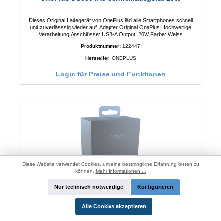
Dieses Original Ladegerät von OnePlus läd alle Smartphones schnell
und zuverlässsig wieder auf. Adapter Original OnePlus Hochwertige
Verarbeitung Anschlüsse: USB-A Output: 20W Farbe: Weiss
Produktnummer:
122447
Hersteller:
ONEPLUS
Login für Preise und Funktionen
Diese Website verwendet Cookies, um eine bestmögliche Erfahrung bieten zu
können.
Mehr Informationen ...
Nur technisch notwendige
Konfigurieren
Alle Cookies akzeptieren
Oppo OP92J Vooc Schnellladegerät 18W