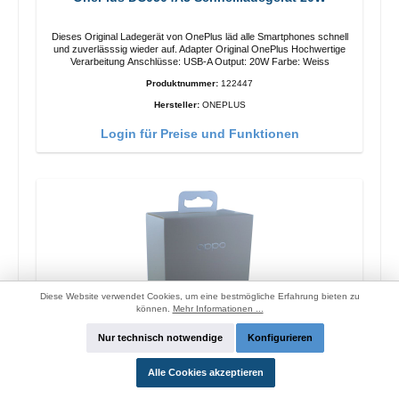
Dieses Original Ladegerät von OnePlus läd alle Smartphones schnell
und zuverlässsig wieder auf. Adapter Original OnePlus Hochwertige
Verarbeitung Anschlüsse: USB-A Output: 20W Farbe: Weiss
Produktnummer:
122447
Hersteller:
ONEPLUS
Login für Preise und Funktionen
Diese Website verwendet Cookies, um eine bestmögliche Erfahrung bieten zu
können.
Mehr Informationen ...
Nur technisch notwendige
Konfigurieren
Alle Cookies akzeptieren
Oppo OP92J Vooc Schnellladegerät 18W