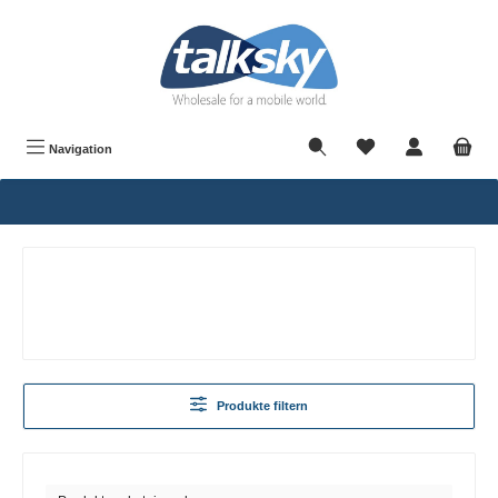
alt springen
Navigation
Produkte filtern