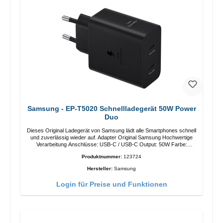
Samsung - EP-T5020 Schnellladegerät 50W Power
Duo
Dieses Original Ladegerät von Samsung lädt alle Smartphones schnell
und zuverlässig wieder auf. Adapter Original Samsung Hochwertige
Verarbeitung Anschlüsse: USB-C / USB-C Output: 50W Farbe:
Schwarz Kabel Länge: 1m USB-A / USB-C zu USB-C Farbe:
Produktnummer:
123724
Schwarz/li>
Hersteller:
Samsung
Login für Preise und Funktionen