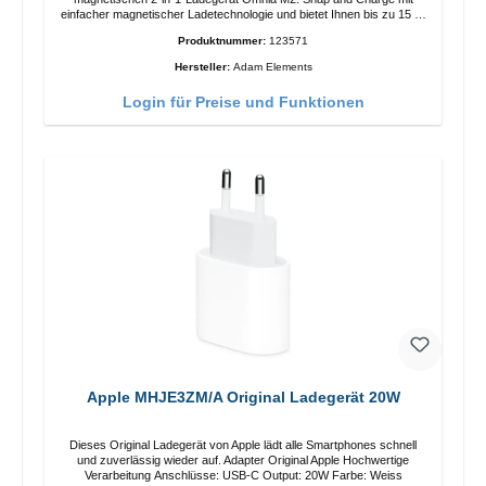
einfacher magnetischer Ladetechnologie und bietet Ihnen bis zu 15 W
max. Ausgabe. Mit 15 W Leistung und MagSafe-Technologie
Produktnummer:
123571
ermöglicht das Design mit einstellbarem Ladewinkel eine einfache
Anpassung der Ladeposition für das iPhone 12 für das beste Erlebnis.
Hersteller:
Adam Elements
Funktionen Kabellose Ladeleistung von bis zu 15 W für schnelles
Laden Kompatibel mit der MagSafe-Technologie für Ihr iPhone 12-
Login für Preise und Funktionen
Serie Laden Sie Ihr iPhone bequem vertikal oder horizontal auf Auf
Komfort ausgelegt Kabelloses Laden Ihres kabellosen AirPods-
Gehäuses mit einer maximalen Ausgangsleistung von 5 W Intelligente
Lade-LED-Anzeige
Apple MHJE3ZM/A Original Ladegerät 20W
Dieses Original Ladegerät von Apple lädt alle Smartphones schnell
und zuverlässig wieder auf. Adapter Original Apple Hochwertige
Verarbeitung Anschlüsse: USB-C Output: 20W Farbe: Weiss