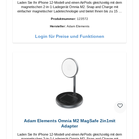
Laden Sie Ihr iPhone 12-Modell und einen AirPods gleichzeitig mit dem
magnetischen 2-in-1-Ladegerät Omnia M2. Snap and Charge mit
einfacher magnetischer Ladetechnologie und bietet Ihnen bis zu 15 W
max. Ausgabe. Mit 15 W Leistung und MagSafe-Technologie
Produktnummer:
123572
ermöglicht das Design mit einstellbarem Ladewinkel eine einfache
Anpassung der Ladeposition für das iPhone 12 für das beste Erlebnis.
Hersteller:
Adam Elements
Funktionen Kabellose Ladeleistung von bis zu 15 W für schnelles
Laden Kompatibel mit der MagSafe-Technologie für Ihr iPhone 12-
Login für Preise und Funktionen
Serie Laden Sie Ihr iPhone bequem vertikal oder horizontal auf Auf
Komfort ausgelegt Kabelloses Laden Ihres kabellosen AirPods-
Gehäuses mit einer maximalen Ausgangsleistung von 5 W Intelligente
Lade-LED-Anzeige
Adam Elements Omnia M2 MagSafe 2in1mit
Adapter
Laden Sie Ihr iPhone 12-Modell und einen AirPods gleichzeitig mit dem
magnetischen 2-in-1-Ladegerät Omnia M2. Snap and Charge mit