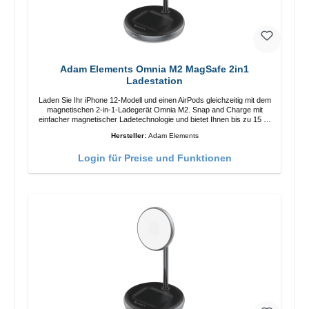
Adam Elements Omnia M2 MagSafe 2in1
Ladestation
Laden Sie Ihr iPhone 12-Modell und einen AirPods gleichzeitig mit dem
magnetischen 2-in-1-Ladegerät Omnia M2. Snap and Charge mit
einfacher magnetischer Ladetechnologie und bietet Ihnen bis zu 15 W
max. Ausgabe. Mit 15 W Leistung und MagSafe-Technologie
Hersteller:
Adam Elements
ermöglicht das Design mit einstellbarem Ladewinkel eine einfache
Anpassung der Ladeposition für das iPhone 12 für das beste Erlebnis.
Login für Preise und Funktionen
Funktionen Kabellose Ladeleistung von bis zu 15 W für schnelles
Laden Kompatibel mit der MagSafe-Technologie für Ihr iPhone 12-
Serie Laden Sie Ihr iPhone bequem vertikal oder horizontal auf Auf
Komfort ausgelegt Kabelloses Laden Ihres kabellosen AirPods-
Gehäuses mit einer maximalen Ausgangsleistung von 5 W Intelligente
Lade-LED-Anzeige