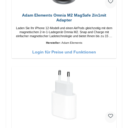
Adam Elements Omnia M2 MagSafe 2in1mit
Adapter
Laden Sie Ihr iPhone 12-Modell und einen AirPods gleichzeitig mit dem
magnetischen 2-in-1-Ladegerät Omnia M2. Snap and Charge mit
einfacher magnetischer Ladetechnologie und bietet Ihnen bis zu 15 W
max. Ausgabe. Mit 15 W Leistung und MagSafe-Technologie
Hersteller:
Adam Elements
ermöglicht das Design mit einstellbarem Ladewinkel eine einfache
Anpassung der Ladeposition für das iPhone 12 für das beste Erlebnis.
Login für Preise und Funktionen
Funktionen Kabellose Ladeleistung von bis zu 15 W für schnelles
Laden Kompatibel mit der MagSafe-Technologie für Ihr iPhone 12-
Serie Laden Sie Ihr iPhone bequem vertikal oder horizontal auf Auf
Komfort ausgelegt Kabelloses Laden Ihres kabellosen AirPods-
Gehäuses mit einer maximalen Ausgangsleistung von 5 W Intelligente
Lade-LED-Anzeige