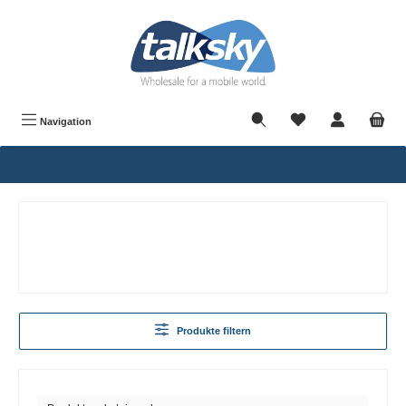
alt springen
Navigation
Produkte filtern