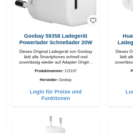
Goobay 59358 Ladegerät
Hua
Powerlader Schnellader 20W
Ladeg
Dieses Original Ladegerät von Goobay
Dieses O
lädt alle Smartphones schnell und
lädt a
zuverlässig wieder auf.Adapter Original
zuverläss
Goobay Hochwertige Verarbeitung
Huawei Hochwertige Verarbei
Produktnummer:
123197
P
Anschlüsse: USB-C Output: 20W Farbe:
Anschlüsse: USB-C 
Weiß
Hersteller:
Goobay
Login für Preise und
Lo
Funktionen