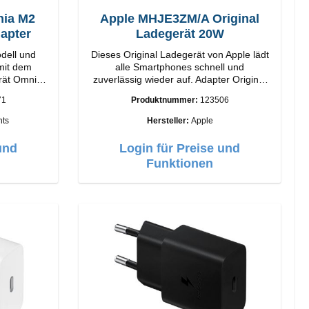
ia M2
Apple MHJE3ZM/A Original
apter
Ladegerät 20W
dell und
Dieses Original Ladegerät von Apple lädt
 mit dem
alle Smartphones schnell und
rät Omnia
zuverlässig wieder auf. Adapter Original
Apple Hochwertige Verarbeitung
71
Produktnummer:
123506
ogie und
Anschlüsse: USB-C Output: 20W Farbe:
. Ausgabe.
Weiss
ts
Hersteller:
Apple
gSafe-
Design mit
und
Login für Preise und
e einfache
Funktionen
 für das
lebnis.
istung von
 Laden
echnologie
n Sie Ihr
horizontal
abelloses
irPods-
imalen
elligente