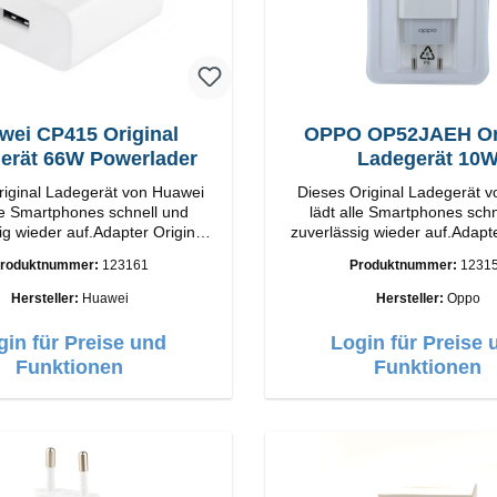
wei CP415 Original
OPPO OP52JAEH Ori
erät 66W Powerlader
Ladegerät 10
riginal Ladegerät von Huawei
Dieses Original Ladegerät 
lle Smartphones schnell und
lädt alle Smartphones schn
ig wieder auf.Adapter Original
zuverlässig wieder auf.Adapte
tung
OPPO Hochwertige Verarbeitung
roduktnummer:
123161
Produktnummer:
1231
Output: 66W Farbe:
Anschlüsse: USB-A Output: 10W Farbe:
Weiss
Weiss
Hersteller:
Huawei
Hersteller:
Oppo
gin für Preise und
Login für Preise 
Funktionen
Funktionen