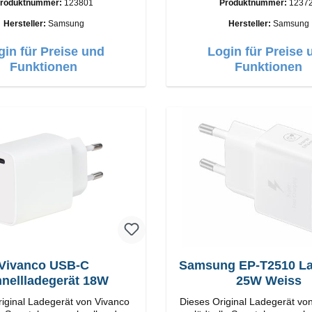
roduktnummer:
123801
Produktnummer:
1237
tungAnschlüss: USB-C Output:
Anschlüsse: USB-C / USB-C Output
C: 45W Farbe: Schwarz
50W Farbe: Schwarz Kabel Länge: 1m
Hersteller:
Samsung
Hersteller:
Samsung
USB-A / USB-C zu USB-C Farbe:
Schwarz/li>
gin für Preise und
Login für Preise 
Funktionen
Funktionen
Vivanco USB-C
Samsung EP-T2510 Ladegerät
nellladegerät 18W
25W Weiss
iginal Ladegerät von Vivanco
Dieses Original Ladegerät v