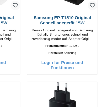
iginal
Samsung EP-T1510 Original
 15W
Schnellladegerät 15W
on Samsung
Dieses Original Ladegerät von Samsung
ell und
lädt alle Smartphones schnell und
inal
zuverlässsig wieder auf. Adapter Original
rbeitung
Samsung Hochwertige Verarbeitung
51
Produktnummer:
123250
15W Farbe:
Anschlüsse: USB-C Output: 15W Farbe:
Schwarz/li>
Hersteller:
Samsung
und
Login für Preise und
Funktionen