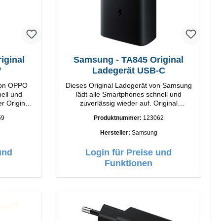
ginal
Samsung - TA845 Original
W
Ladegerät USB-C
von OPPO
Dieses Original Ladegerät von Samsung
ell und
lädt alle Smartphones schnell und
r Original
zuverlässig wieder auf. Original
SamsungHochwertige
59
Produktnummer:
123062
VerarbeitungAnschlüss: USB-C Output:
USB-C: 45W Farbe: Schwarz
Hersteller:
Samsung
und
Login für Preise und
Funktionen