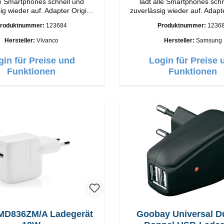
le Smartphones schnell und
lädt alle Smartphones schn
wieder auf. Adapter Original
zuverlässig wieder auf. Adapter Origi
o Hochwertige Verarbeitung
Samsung Hochwertige Verarbeitung
roduktnummer:
123684
Produktnummer:
1236
e: USB-C Output: 18W Farbe:
Anschlüsse: USB-C Output: 25W Farbe:
Weiss
Weiss
Hersteller:
Vivanco
Hersteller:
Samsung
gin für Preise und
Login für Preise 
Funktionen
Funktionen
MD836ZM/A Ladegerät
Goobay Universal D