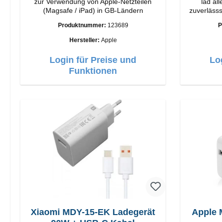
zur Verwendung von Apple-Netzteilen
läd al
(Magsafe / iPad) in GB-Ländern
zuverlässsig 
Vivanc
Produktnummer:
123689
P
Anschlüss
Hersteller:
Apple
Login für Preise und
Lo
Funktionen
Xiaomi MDY-15-EK Ladegerät
Apple 