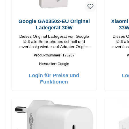
Google GA03502-EU Original
Xiaomi
Ladegerät 30W
Dieses Original Ladegerät von Google
Dieses O
lädt alle Smartphones schnell und
lädt a
zuverlässig wieder auf.Adapter Original
zuverläss
Google Hochwertige Verarbeitung
Xiaomi Hochwertige Verarbeit
Produktnummer:
123267
P
Anschlüsse: USB-C Output: 30W Farbe:
Anschlüsse: USB-A 
Weiss
Weiss 3A Kabel Länge: 1m USB-A zu
Hersteller:
Google
Login für Preise und
Lo
Funktionen