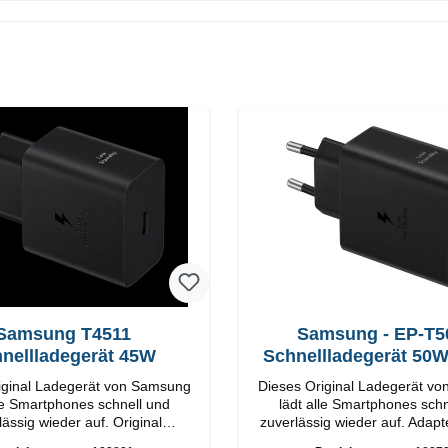
Samsung T4511
Samsung - EP-T5
nellladegerät 45W
Schnellladegerät 50
Duo
iginal Ladegerät von Samsung
Dieses Original Ladegerät v
lle Smartphones schnell und
lädt alle Smartphones schn
ssig wieder auf. Original
zuverlässig wieder auf. Adapter Origi
SamsungHochwertige
Samsung Hochwertige Verarbeitung