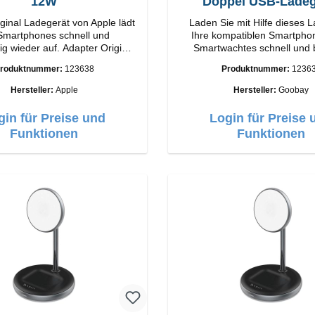
12W
Doppel USB-Ladeg
ginal Ladegerät von Apple lädt
Laden Sie mit Hilfe dieses 
 Smartphones schnell und
Ihre kompatiblen Smartpho
er auf. Adapter Original
Smartwachtes schnell und
g
wieder auf.EigenschaftenS
roduktnummer:
123638
Produktnummer:
1236
Output: 12W Farbe:
Farbe: Schwarz
Weiss
Hersteller:
Apple
Hersteller:
Goobay
gin für Preise und
Login für Preise 
Funktionen
Funktionen