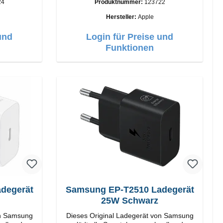
24
Produktnummer:
123722
:
Anschlüsse: USB-A Output: 12W Farbe:
Weiß
Hersteller:
Apple
und
Login für Preise und
Funktionen
Samsung EP-T2510 Ladegerät
25W Schwarz
on Samsung
Dieses Original Ladegerät von Samsung