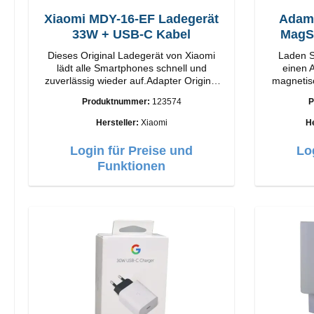
Xiaomi MDY-16-EF Ladegerät
Adam
33W + USB-C Kabel
Dieses Original Ladegerät von Xiaomi
Laden S
lädt alle Smartphones schnell und
einen A
zuverlässig wieder auf.Adapter Original
magnetis
Xiaomi Hochwertige Verarbeitung
M2. Snap and Charge mit einfacher
Produktnummer:
123574
P
Anschlüsse: USB-A Output: 33W Farbe:
magneti
Weiss Kabel Länge: 1m USB-A zu USB-C
bietet Ih
Hersteller:
Xiaomi
He
Farbe: Weiss
Mit 1
Technolog
Login für Preise und
Lo
einstellb
Funktionen
Anpassu
iPhone
Funktione
bis z
Kompatibe
für Ihr 
iPhone be
auf Auf 
Laden 
Gehäu
Ausgangs