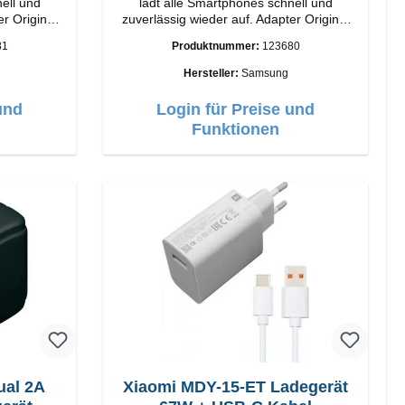
ell und
lädt alle Smartphones schnell und
nal
zuverlässig wieder auf. Adapter Original
Samsung Hochwertige Verarbeitung
81
Produktnummer:
123680
Anschlüsse: USB-C Output: 25W Farbe:
Schwarz
Hersteller:
Samsung
und
Login für Preise und
Funktionen
ual 2A
Xiaomi MDY-15-ET Ladegerät