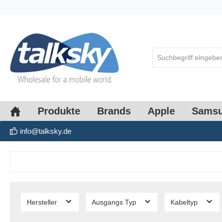
springen
Zur Hauptnavigation springen
Produkte
Brands
Apple
Sams
info@talksky.de
Hersteller
Ausgangs Typ
Kabeltyp