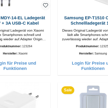
 MDY-14-EL Ladegerät
Samsung EP-T1510 Or
33W + 3A USB-C Kabel
Schnellladegerät
riginal Ladegerät von Xiaomi
Dieses Original Ladegerät v
lle Smartphones schnell und
lädt alle Smartphones schn
ig wieder auf.Adapter Original
zuverlässsig wieder auf. Adapter Orig
ung
Samsung Hochwertige Vera
roduktnummer:
123264
Produktnummer:
1232
Output: 33W Farbe:
Anschlüsse: USB-C Output: 
Weiß
Hersteller:
Xiaomi
Hersteller:
Samsung
USB-C Farbe: Weiss
gin für Preise und
Login für Preise 
Funktionen
Funktionen
Sale