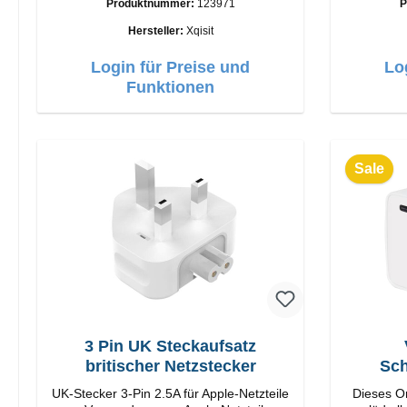
Produktnummer:
123971
P
C Output: 35W Farbe: Weis
Verarbei
USB-
Hersteller:
Xqisit
Login für Preise und
Lo
Funktionen
Sale
3 Pin UK Steckaufsatz
britischer Netzstecker
Sch
UK-Stecker 3-Pin 2.5A für Apple-Netzteile
Dieses Or