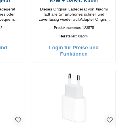
erät
67W + USB-C Kabel
Ladegerät
Dieses Original Ladegerät von Xiaomi
nes oder
lädt alle Smartphones schnell und
 bequem
zuverlässig wieder auf.Adapter Original
atus-LED
Xiaomi Hochwertige Verarbeitung
35
Produktnummer:
123575
Anschlüsse: USB-A Output: 67W Farbe:
Weiss Kabel Länge: 1m USB-A zu USB-C
Hersteller:
Xiaomi
Farbe: Weiss
und
Login für Preise und
Funktionen