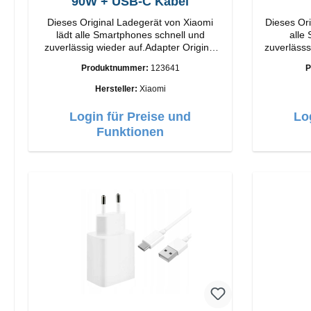
90W + USB-C Kabel
Dieses Original Ladegerät von Xiaomi
Dieses Ori
lädt alle Smartphones schnell und
alle
zuverlässig wieder auf.Adapter Original
zuverlässsig wied
Xiaomi Hochwertige Verarbeitung
Apple Hochwertige Verarbeitun
Produktnummer:
123641
P
Anschlüsse: USB-A Output: 90W Farbe:
Anschlüsse: USB-A 
Weiss Kabel Länge: 1m USB-A zu USB-C
Hersteller:
Xiaomi
Farbe: Weiss
Login für Preise und
Lo
Funktionen