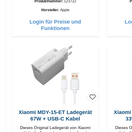
Produktnummer:
123722
P
Anschlüsse: USB-A Output: 12W Farbe:
Weiß
Hersteller:
Apple
Login für Preise und
Lo
Funktionen
Xiaomi MDY-15-ET Ladegerät
Xiaomi
67W + USB-C Kabel
33
Dieses Original Ladegerät von Xiaomi
Dieses O