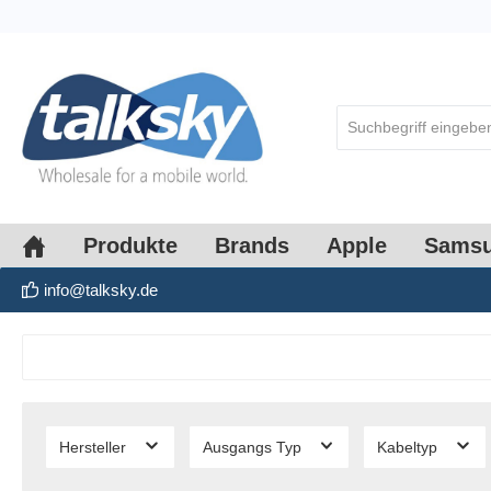
springen
Zur Hauptnavigation springen
Produkte
Brands
Apple
Sams
info@talksky.de
Hersteller
Ausgangs Typ
Kabeltyp