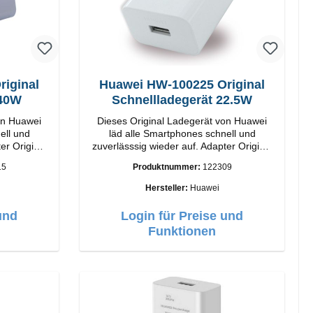
iginal
Huawei HW-100225 Original
 40W
Schnellladegerät 22.5W
on Huawei
Dieses Original Ladegerät von Huawei
ell und
läd alle Smartphones schnell und
inal
zuverlässsig wieder auf. Adapter Original
beitung
Huawei Hochwertige Verarbeitung
15
Produktnummer:
122309
40W Farbe:
Anschlüsse: USB-A Output: 22.5W
Farbe: Weiss
Hersteller:
Huawei
und
Login für Preise und
Funktionen