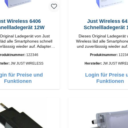
st Wireless 6406
Just Wireless 6
nellladegerät 12W
Schnellladegerät
Original Ladegerät von Just
Dieses Original Ladegerät 
 läd alle Smartphones schnell
Wireless läd alle Smartphone
rlässsig wieder auf. Adapter
und zuverlässsig wieder auf
l Just Wireless Hochwertige
Original Just Wireless Hoc
roduktnummer:
122346
Produktnummer:
1223
A Output:
Verarbeitung Anschlüsse: USB-A Output:
12W Farbe: Schwarz
12W Farbe: Grau
teller:
JW JUST WIRELESS
Hersteller:
JW JUST WIRE
gin für Preise und
Login für Preise 
Funktionen
Funktionen