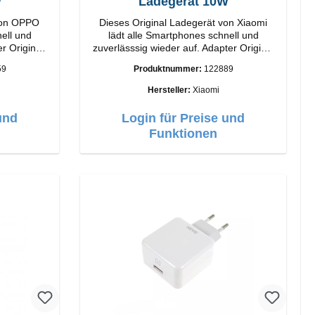
W
Ladegerät 10W
von OPPO
Dieses Original Ladegerät von Xiaomi
ell und
lädt alle Smartphones schnell und
r Original
zuverlässsig wieder auf. Adapter Original
Xiaomi Hochwertige Verarbeitung
59
Produktnummer:
122889
Anschlüsse: USB-A Output: 10W Farbe:
Weiß
Hersteller:
Xiaomi
und
Login für Preise und
Funktionen