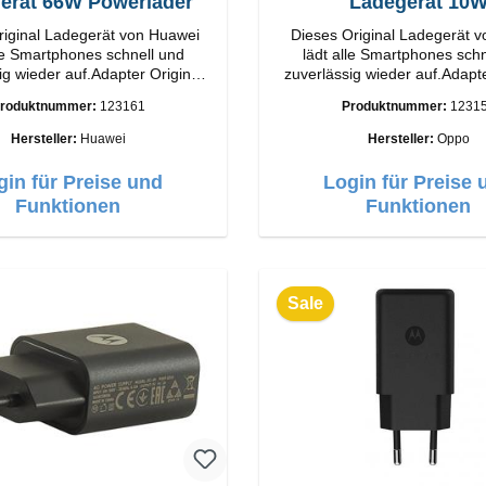
erät 66W Powerlader
Ladegerät 10
riginal Ladegerät von Huawei
Dieses Original Ladegerät 
lle Smartphones schnell und
lädt alle Smartphones schn
ig wieder auf.Adapter Original
zuverlässig wieder auf.Adapte
tung
OPPO Hochwertige Verarbeitung
roduktnummer:
123161
Produktnummer:
1231
Output: 66W Farbe:
Anschlüsse: USB-A Output: 10W Farbe:
Weiss
Weiss
Hersteller:
Huawei
Hersteller:
Oppo
gin für Preise und
Login für Preise 
Funktionen
Funktionen
Sale