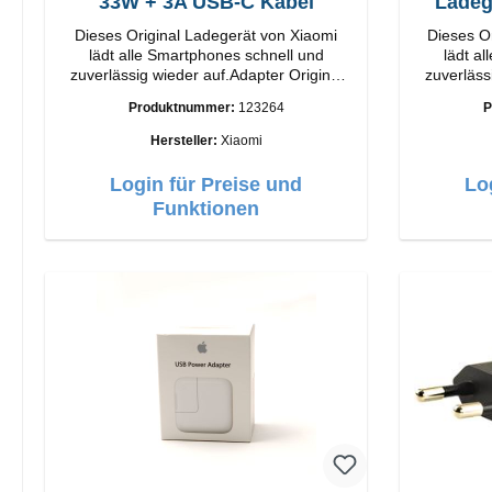
33W + 3A USB-C Kabel
Ladeg
Dieses Original Ladegerät von Xiaomi
Dieses O
lädt alle Smartphones schnell und
lädt a
zuverlässig wieder auf.Adapter Original
zuverläss
Xiaomi Hochwertige Verarbeitung
Huawei Hochwertige Verarbei
Produktnummer:
123264
P
Anschlüsse: USB-A Output: 33W Farbe:
Anschlüsse: USB-C 
Weiss 3A Kabel Länge: 1m USB-A zu
Hersteller:
Xiaomi
USB-C Farbe: Weiss
Login für Preise und
Lo
Funktionen