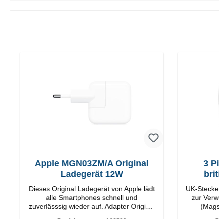
Apple MGN03ZM/A Original
3 P
Ladegerät 12W
bri
Dieses Original Ladegerät von Apple lädt
UK-Stecker
alle Smartphones schnell und
zur Verw
zuverlässsig wieder auf. Adapter Original
(Mags
Apple Hochwertige Verarbeitung