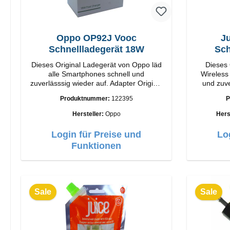
Oppo OP92J Vooc
Ju
Schnellladegerät 18W
Sch
Dieses Original Ladegerät von Oppo läd
Dieses 
alle Smartphones schnell und
Wireless
zuverlässsig wieder auf. Adapter Original
und zuve
Oppo Hochwertige Verarbeitung
Origina
Produktnummer:
122395
P
Anschlüsse: USB-A Output: 18W Farbe:
Verarbeitung Anschlüsse: USB-
Weiss
Hersteller:
Oppo
Hers
Login für Preise und
Lo
Funktionen
Sale
Sale