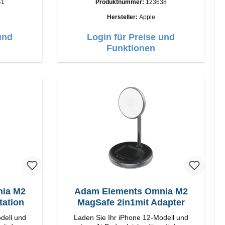
41
Produktnummer:
123638
Anschlüsse: USB-A Output: 12W Farbe:
Weiss
Hersteller:
Apple
und
Login für Preise und
Funktionen
ia M2
Adam Elements Omnia M2
 Ladestation
MagSafe 2in1mit Adapter
dell und
Laden Sie Ihr iPhone 12-Modell und