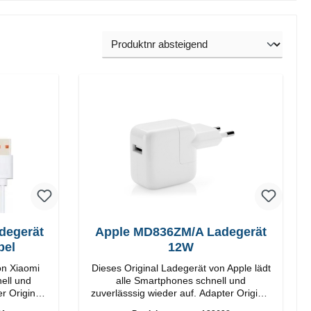
degerät
Apple MD836ZM/A Ladegerät
bel
12W
on Xiaomi
Dieses Original Ladegerät von Apple lädt
ell und
alle Smartphones schnell und
r Original
zuverlässsig wieder auf. Adapter Original
Apple Hochwertige Verarbeitung