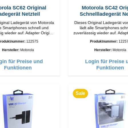
rola SC62 Original
Motorola SC42 Ori
adegerät Netzteil
Schnellladegerät Ne
iginal Ladegerät von Motorola
Dieses Original Ladegerät vo
lle Smartphones schnell und
lädt alle Smartphones schn
wieder auf. Adapter Original
zuverlässsig wieder auf. Adapter Orig
a Hochwertige Verarbeitung
Motorola Hochwertige Vera
roduktnummer:
122575
Produktnummer:
1225
se: USB-A Output: 5W Farbe:
Anschlüsse: USB-A Output: 
Schwarz
Schwarz
Hersteller:
Motorola
Hersteller:
Motorola
gin für Preise und
Login für Preise 
Funktionen
Funktionen
Sale