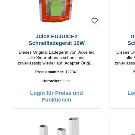
Juice EUJUICE2
D
Schnellladegerät 10W
Sc
Dieses Original Ladegerät von Juice läd
Dieses Or
alle Smartphones schnell und
alle
zuverlässsig wieder auf. Adapter Original
zuverlässsig wied
Juice Hochwertige Verarbeitung
Doro Hochwertige Verarbeitung
Produktnummer:
122341
P
Anschlüsse: USB-A Output: 10W Farbe:
Anschlüsse: USB-
Grün
Hersteller:
Juice
Login für Preise und
Lo
Funktionen