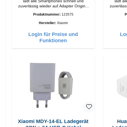
lädt alle Smartphones schnell und
lädt a
zuverlässig wieder auf.Adapter Original
zuverläss
Xiaomi Hochwertige Verarbeitung
Xiaomi Hochwertige Verarbeit
Produktnummer:
123575
P
Anschlüsse: USB-A Output: 67W Farbe:
Anschlüsse: USB-A 
Weiss Kabel Länge: 1m USB-A zu USB-C
Weiss Kabel Länge: 1m USB-A zu USB-C
Hersteller:
Xiaomi
Farbe: Weiss
Login für Preise und
Lo
Funktionen
Xiaomi MDY-14-EL Ladegerät
Hua