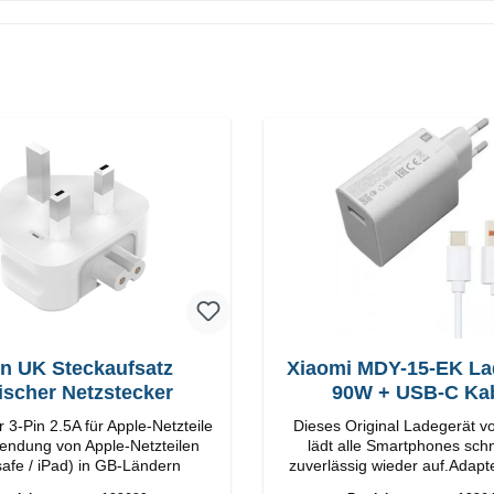
in UK Steckaufsatz
Xiaomi MDY-15-EK La
tischer Netzstecker
90W + USB-C Ka
 3-Pin 2.5A für Apple-Netzteile
Dieses Original Ladegerät v
endung von Apple-Netzteilen
lädt alle Smartphones schn
afe / iPad) in GB-Ländern
zuverlässig wieder auf.Adapte
Xiaomi Hochwertige Verarbeitung