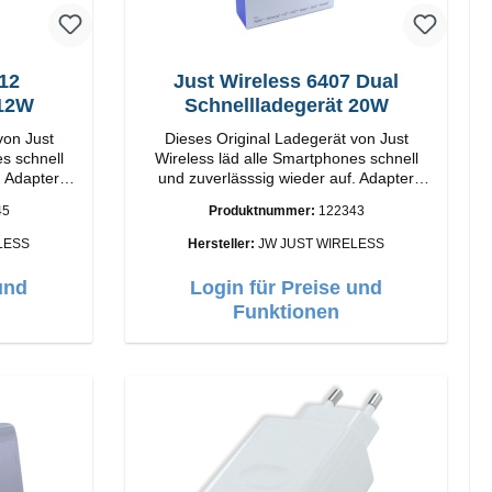
412
Just Wireless 6407 Dual
 12W
Schnellladegerät 20W
von Just
Dieses Original Ladegerät von Just
s schnell
Wireless läd alle Smartphones schnell
. Adapter
und zuverlässsig wieder auf. Adapter
hwertige
Original Just Wireless Hochwertige
45
Produktnummer:
122343
Verarbeitung Anschlüsse: USB-A Output:
20W Farbe: Schwarz
LESS
Hersteller:
JW JUST WIRELESS
und
Login für Preise und
Funktionen