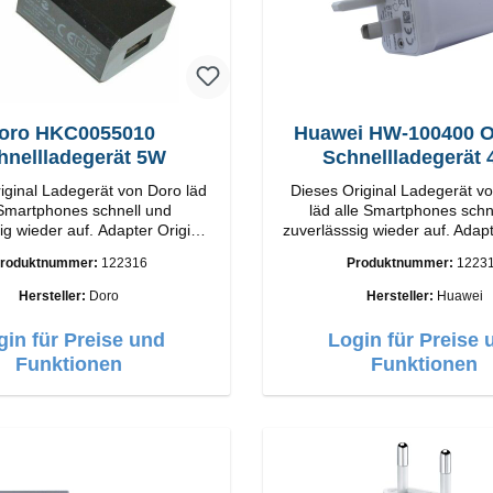
oro HKC0055010
Huawei HW-100400 Or
hnellladegerät 5W
Schnellladegerät
iginal Ladegerät von Doro läd
Dieses Original Ladegerät v
 Smartphones schnell und
läd alle Smartphones schn
er auf. Adapter Original
zuverlässsig wieder auf. Adapter Orig
Huawei Hochwertige Verar
roduktnummer:
122316
Produktnummer:
1223
A Output: 5W Farbe:
Anschlüsse: USB-A Output: 
Schwarz
Weiss
Hersteller:
Doro
Hersteller:
Huawei
gin für Preise und
Login für Preise 
Funktionen
Funktionen