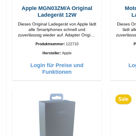
Apple MGN03ZM/A Original
Moto
Ladegerät 12W
L
Dieses Original Ladegerät von Apple lädt
Dieses Or
alle Smartphones schnell und
lädt a
zuverlässsig wieder auf. Adapter Original
zuverlässsig 
Apple Hochwertige Verarbeitung
Motorol
Produktnummer:
122710
P
Anschlüsse: USB-A Output: 12W Farbe:
Anschlüs
Weiß
Hersteller:
Apple
Login für Preise und
Lo
Funktionen
Sale