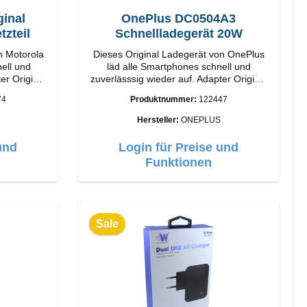
ginal
OnePlus DC0504A3
tzteil
Schnellladegerät 20W
n Motorola
Dieses Original Ladegerät von OnePlus
ell und
läd alle Smartphones schnell und
inal
zuverlässsig wieder auf. Adapter Original
rbeitung
OnePlus Hochwertige Verarbeitung
74
Produktnummer:
122447
10W Farbe:
Anschlüsse: USB-A Output: 20W Farbe:
Weiss
Hersteller:
ONEPLUS
und
Login für Preise und
Funktionen
Sale