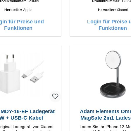
roduktnummer:
123689
Produktnummer:
1236
Anschlüsse: USB-A Output: 90W Farbe:
Weiss Kabel Länge: 1m USB-A zu USB-C
Hersteller:
Apple
Hersteller:
Xiaomi
Farbe: Weiss
gin für Preise und
Login für Preise 
Funktionen
Funktionen
 MDY-16-EF Ladegerät
Adam Elements Omn
W + USB-C Kabel
MagSafe 2in1
riginal Ladegerät von Xiaomi
Laden Sie Ihr iPhone 12-Mo