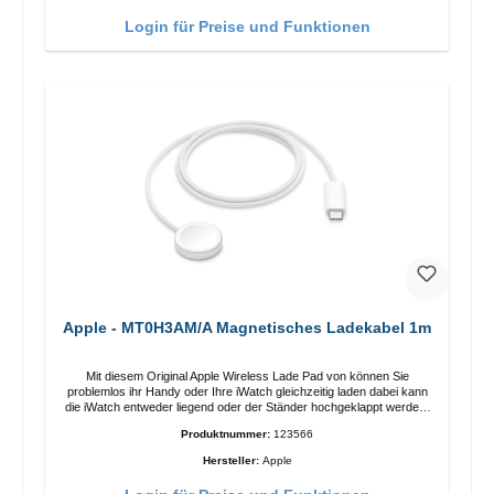
Funktionen Kabellose Ladeleistung von bis zu 15 W für schnelles
Laden Kompatibel mit der MagSafe-Technologie für Ihr iPhone 12-
Login für Preise und Funktionen
Serie Laden Sie Ihr iPhone bequem vertikal oder horizontal auf Auf
Komfort ausgelegt Kabelloses Laden Ihres kabellosen AirPods-
Gehäuses mit einer maximalen Ausgangsleistung von 5 W Intelligente
Lade-LED-Anzeige
Apple - MT0H3AM/A Magnetisches Ladekabel 1m
Mit diesem Original Apple Wireless Lade Pad von können Sie
problemlos ihr Handy oder Ihre iWatch gleichzeitig laden dabei kann
die iWatch entweder liegend oder der Ständer hochgeklappt werden.
Eigenschaften Schnelles Kabelloses Laden Farbe: Weiss
Produktnummer:
123566
Hersteller:
Apple