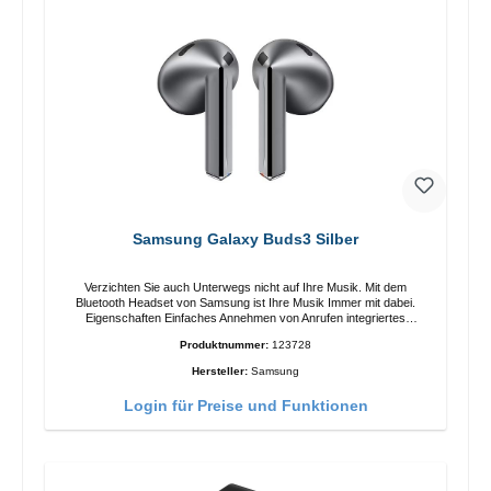
Samsung Galaxy Buds3 Silber
Verzichten Sie auch Unterwegs nicht auf Ihre Musik. Mit dem
Bluetooth Headset von Samsung ist Ihre Musik Immer mit dabei.
Eigenschaften Einfaches Annehmen von Anrufen integriertes
Mikrophone Ergonomisches Design Schutzklasse:IP57 Farbe:Silber
Produktnummer:
123728
Technische Daten: Bluetooth: 5.4 Reichweite: 10m Ladezeit: 2h
Laufzeit: 6h/30h ohne ANC, 5h/24h mit ANC Aufladen mit: USB-C/li>
Hersteller:
Samsung
Lieferumfang Galaxy Buds3 Kabel: USB zu USB-C 2x earGels
Ohrbügel Kurzanleitung / Garantie / Warnhinweise
Login für Preise und Funktionen