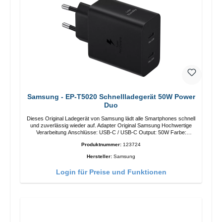
Samsung - EP-T5020 Schnellladegerät 50W Power
Duo
Dieses Original Ladegerät von Samsung lädt alle Smartphones schnell
und zuverlässig wieder auf. Adapter Original Samsung Hochwertige
Verarbeitung Anschlüsse: USB-C / USB-C Output: 50W Farbe:
Schwarz Kabel Länge: 1m USB-A / USB-C zu USB-C Farbe:
Produktnummer:
123724
Schwarz/li>
Hersteller:
Samsung
Login für Preise und Funktionen