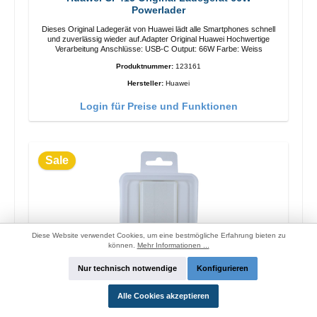
Powerlader
Dieses Original Ladegerät von Huawei lädt alle Smartphones schnell
und zuverlässig wieder auf.Adapter Original Huawei Hochwertige
Verarbeitung Anschlüsse: USB-C Output: 66W Farbe: Weiss
Produktnummer:
123161
Hersteller:
Huawei
Login für Preise und Funktionen
Sale
Diese Website verwendet Cookies, um eine bestmögliche Erfahrung bieten zu
können.
Mehr Informationen ...
Nur technisch notwendige
Konfigurieren
Alle Cookies akzeptieren
OPPO OP52JAEH Original Ladegerät 10W