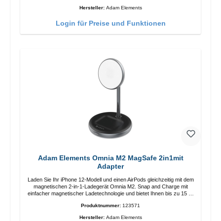
Anpassung der Ladeposition für das iPhone 12 für das beste Erlebnis.
Hersteller:
Adam Elements
Funktionen Kabellose Ladeleistung von bis zu 15 W für schnelles
Laden Kompatibel mit der MagSafe-Technologie für Ihr iPhone 12-
Login für Preise und Funktionen
Serie Laden Sie Ihr iPhone bequem vertikal oder horizontal auf Auf
Komfort ausgelegt Kabelloses Laden Ihres kabellosen AirPods-
Gehäuses mit einer maximalen Ausgangsleistung von 5 W Intelligente
Lade-LED-Anzeige
Adam Elements Omnia M2 MagSafe 2in1mit
Adapter
Laden Sie Ihr iPhone 12-Modell und einen AirPods gleichzeitig mit dem
magnetischen 2-in-1-Ladegerät Omnia M2. Snap and Charge mit
einfacher magnetischer Ladetechnologie und bietet Ihnen bis zu 15 W
max. Ausgabe. Mit 15 W Leistung und MagSafe-Technologie
Produktnummer:
123571
ermöglicht das Design mit einstellbarem Ladewinkel eine einfache
Anpassung der Ladeposition für das iPhone 12 für das beste Erlebnis.
Hersteller:
Adam Elements