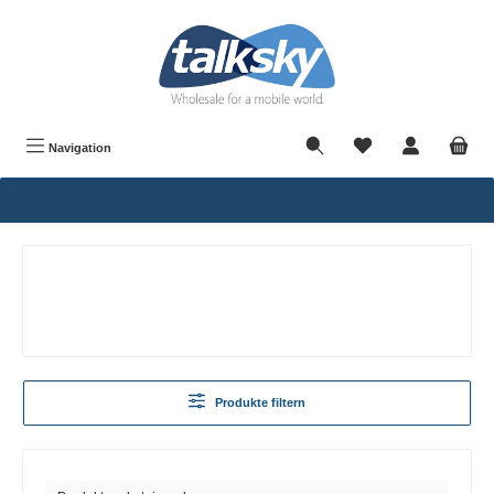
alt springen
Navigation
Produkte filtern