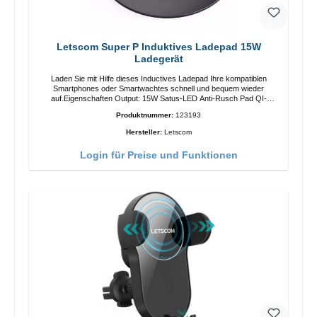
Letscom Super P Induktives Ladepad 15W
Ladegerät
Laden Sie mit Hilfe dieses Inductives Ladepad Ihre kompatiblen
Smartphones oder Smartwachtes schnell und bequem wieder
auf.Eigenschaften Output: 15W Satus-LED Anti-Rusch Pad QI-
Standart Farbe: SchwarzColor: blackLiferumfang Ladepad Anleitung
Produktnummer:
123193
Kabel
Hersteller:
Letscom
Login für Preise und Funktionen