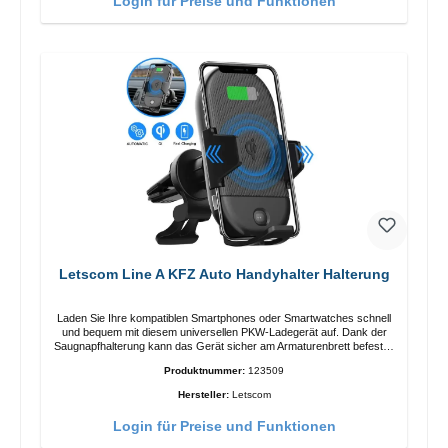
Login für Preise und Funktionen
Letscom Line A KFZ Auto Handyhalter Halterung
Laden Sie Ihre kompatiblen Smartphones oder Smartwatches schnell
und bequem mit diesem universellen PKW-Ladegerät auf. Dank der
Saugnapfhalterung kann das Gerät sicher am Armaturenbrett befestigt
werden. Hinweis: Ein Car-Charger ist nicht im Lieferumfang enthalten.
Produktnummer:
123509
Eigenschaften Output: Schnellladen: 15 W / 10 W Standardladen: 5 W
QI-Standard Farbe: Schwarz
Hersteller:
Letscom
Login für Preise und Funktionen