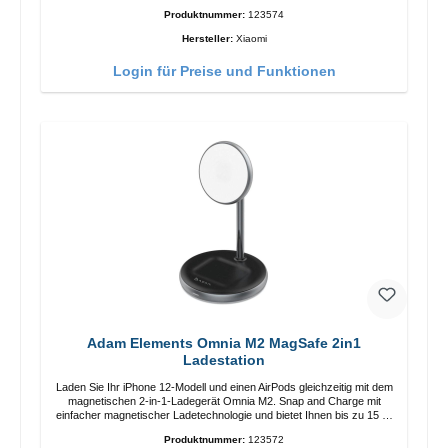
Länge: 1m USB-A zu USB-C Farbe: Weiss
Produktnummer:
123574
Hersteller:
Xiaomi
Login für Preise und Funktionen
Adam Elements Omnia M2 MagSafe 2in1
Ladestation
Laden Sie Ihr iPhone 12-Modell und einen AirPods gleichzeitig mit dem
magnetischen 2-in-1-Ladegerät Omnia M2. Snap and Charge mit
einfacher magnetischer Ladetechnologie und bietet Ihnen bis zu 15 W
max. Ausgabe. Mit 15 W Leistung und MagSafe-Technologie
Produktnummer:
123572
ermöglicht das Design mit einstellbarem Ladewinkel eine einfache