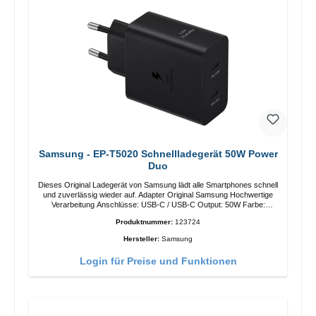
Samsung - EP-T5020 Schnellladegerät 50W Power
Duo
Dieses Original Ladegerät von Samsung lädt alle Smartphones schnell
und zuverlässig wieder auf. Adapter Original Samsung Hochwertige
Verarbeitung Anschlüsse: USB-C / USB-C Output: 50W Farbe:
Schwarz Kabel Länge: 1m USB-A / USB-C zu USB-C Farbe:
Produktnummer:
123724
Schwarz/li>
Hersteller:
Samsung
Login für Preise und Funktionen