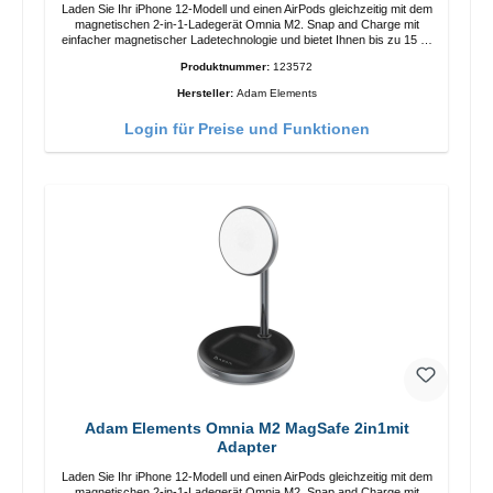
Laden Sie Ihr iPhone 12-Modell und einen AirPods gleichzeitig mit dem
magnetischen 2-in-1-Ladegerät Omnia M2. Snap and Charge mit
einfacher magnetischer Ladetechnologie und bietet Ihnen bis zu 15 W
max. Ausgabe. Mit 15 W Leistung und MagSafe-Technologie
Produktnummer:
123572
ermöglicht das Design mit einstellbarem Ladewinkel eine einfache
Anpassung der Ladeposition für das iPhone 12 für das beste Erlebnis.
Hersteller:
Adam Elements
Funktionen Kabellose Ladeleistung von bis zu 15 W für schnelles
Laden Kompatibel mit der MagSafe-Technologie für Ihr iPhone 12-
Login für Preise und Funktionen
Serie Laden Sie Ihr iPhone bequem vertikal oder horizontal auf Auf
Komfort ausgelegt Kabelloses Laden Ihres kabellosen AirPods-
Gehäuses mit einer maximalen Ausgangsleistung von 5 W Intelligente
Lade-LED-Anzeige
Adam Elements Omnia M2 MagSafe 2in1mit
Adapter
Laden Sie Ihr iPhone 12-Modell und einen AirPods gleichzeitig mit dem
magnetischen 2-in-1-Ladegerät Omnia M2. Snap and Charge mit