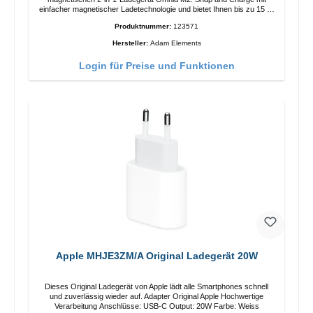
einfacher magnetischer Ladetechnologie und bietet Ihnen bis zu 15 W
max. Ausgabe. Mit 15 W Leistung und MagSafe-Technologie
Produktnummer:
123571
ermöglicht das Design mit einstellbarem Ladewinkel eine einfache
Anpassung der Ladeposition für das iPhone 12 für das beste Erlebnis.
Hersteller:
Adam Elements
Funktionen Kabellose Ladeleistung von bis zu 15 W für schnelles
Laden Kompatibel mit der MagSafe-Technologie für Ihr iPhone 12-
Login für Preise und Funktionen
Serie Laden Sie Ihr iPhone bequem vertikal oder horizontal auf Auf
Komfort ausgelegt Kabelloses Laden Ihres kabellosen AirPods-
Gehäuses mit einer maximalen Ausgangsleistung von 5 W Intelligente
Lade-LED-Anzeige
Apple MHJE3ZM/A Original Ladegerät 20W
Dieses Original Ladegerät von Apple lädt alle Smartphones schnell
und zuverlässig wieder auf. Adapter Original Apple Hochwertige
Verarbeitung Anschlüsse: USB-C Output: 20W Farbe: Weiss