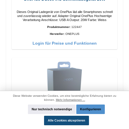
Dieses Original Ladegerät von OnePlus läd alle Smartphones schnell
und zuverlässsig wieder auf. Adapter Original OnePlus Hochwertige
Verarbeitung Anschlüsse: USB-A Output: 20W Farbe: Weiss
Produktnummer:
122447
Hersteller:
ONEPLUS
Login für Preise und Funktionen
Diese Website verwendet Cookies, um eine bestmögliche Erfahrung bieten zu
können.
Mehr Informationen ...
Nur technisch notwendige
Konfigurieren
Alle Cookies akzeptieren
Oppo OP92J Vooc Schnellladegerät 18W