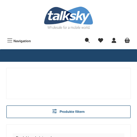
alt springen
Navigation
Produkte filtern