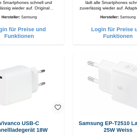
lle Smartphones schnell und
lädt alle Smartphones schn
ssig wieder auf. Original
zuverlässig wieder auf. Adapter Origi
SamsungHochwertige
Samsung Hochwertige Verarbeitung
Hersteller:
Samsung
Hersteller:
Samsung
tungAnschlüss: USB-C Output:
Anschlüsse: USB-C / USB-C Output
C: 45W Farbe: Schwarz
50W Farbe: Schwarz Kabel Länge: 1m
gin für Preise und
Login für Preise 
USB-A / USB-C zu USB-C Farbe:
Funktionen
Funktionen
Schwarz/li>
Vivanco USB-C
Samsung EP-T2510 Ladegerät
nellladegerät 18W
25W Weiss