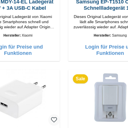
 MDY-14-EL Ladegerät
Samsung EP-T1510 Or
33W + 3A USB-C Kabel
Schnellladegerät
riginal Ladegerät von Xiaomi
Dieses Original Ladegerät v
lle Smartphones schnell und
lädt alle Smartphones schn
ig wieder auf.Adapter Original
zuverlässsig wieder auf. Adapter Orig
ung
Samsung Hochwertige Vera
Hersteller:
Xiaomi
Hersteller:
Samsung
Output: 33W Farbe:
Anschlüsse: USB-C Output: 
Weiß
gin für Preise und
Login für Preise 
USB-C Farbe: Weiss
Funktionen
Funktionen
Sale