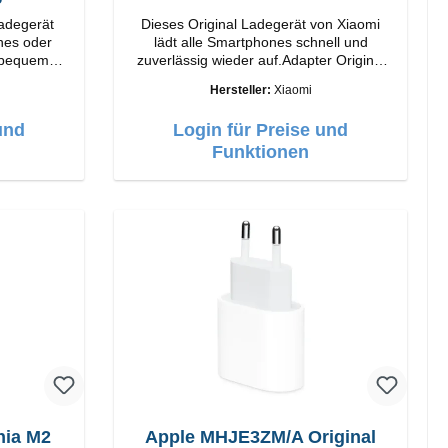
Ladegerät
Dieses Original Ladegerät von Xiaomi
nes oder
lädt alle Smartphones schnell und
 bequem
zuverlässig wieder auf.Adapter Original
atus-LED
Xiaomi Hochwertige Verarbeitung
Hersteller:
Xiaomi
Anschlüsse: USB-A Output: 67W Farbe:
Weiss Kabel Länge: 1m USB-A zu USB-C
und
Login für Preise und
Farbe: Weiss
Funktionen
ia M2
Apple MHJE3ZM/A Original