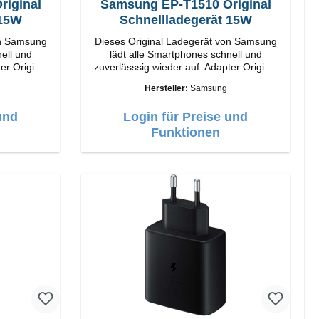
iginal
Samsung EP-T1510 Original
 15W
Schnellladegerät 15W
on Samsung
Dieses Original Ladegerät von Samsung
ell und
lädt alle Smartphones schnell und
inal
zuverlässsig wieder auf. Adapter Original
rbeitung
Samsung Hochwertige Verarbeitung
Hersteller:
Samsung
15W Farbe:
Anschlüsse: USB-C Output: 15W Farbe:
Schwarz/li>
und
Login für Preise und
Funktionen