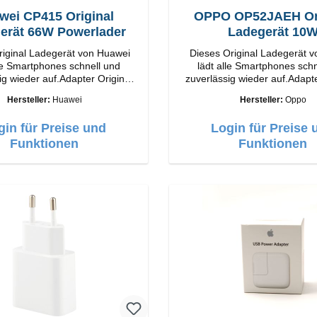
wei CP415 Original
OPPO OP52JAEH Ori
erät 66W Powerlader
Ladegerät 10
riginal Ladegerät von Huawei
Dieses Original Ladegerät 
lle Smartphones schnell und
lädt alle Smartphones schn
ig wieder auf.Adapter Original
zuverlässig wieder auf.Adapte
tung
OPPO Hochwertige Verarbeitung
Hersteller:
Huawei
Hersteller:
Oppo
Output: 66W Farbe:
Anschlüsse: USB-A Output: 10W Farbe:
Weiss
Weiss
gin für Preise und
Login für Preise 
Funktionen
Funktionen