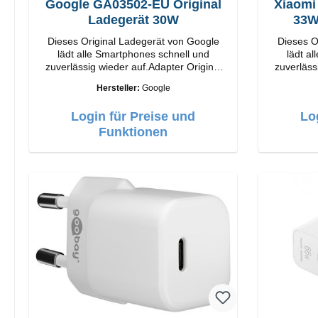
Google GA03502-EU Original
Xiaomi
Ladegerät 30W
Dieses Original Ladegerät von Google
Dieses O
lädt alle Smartphones schnell und
lädt a
zuverlässig wieder auf.Adapter Original
zuverläss
Google Hochwertige Verarbeitung
Xiaomi Hochwertige Verarbeit
Hersteller:
Google
Anschlüsse: USB-C Output: 30W Farbe:
Anschlüsse: USB-A 
Weiss
Weiss 3A Kabel Länge: 1m USB-A zu
Login für Preise und
Lo
Funktionen