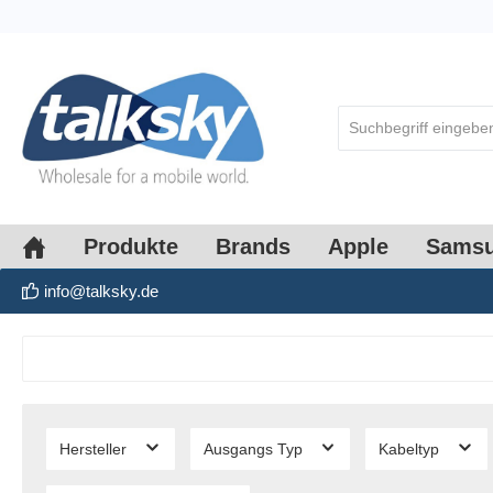
springen
Zur Hauptnavigation springen
Produkte
Brands
Apple
Sams
info@talksky.de
Hersteller
Ausgangs Typ
Kabeltyp