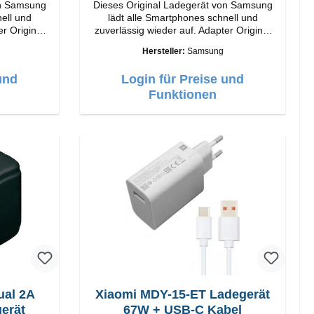
on Samsung
Dieses Original Ladegerät von Samsung
ell und
lädt alle Smartphones schnell und
nal
zuverlässig wieder auf. Adapter Original
Samsung Hochwertige Verarbeitung
Hersteller:
Samsung
Anschlüsse: USB-C Output: 25W Farbe:
Schwarz
und
Login für Preise und
Funktionen
ual 2A
Xiaomi MDY-15-ET Ladegerät
erät
67W + USB-C Kabel