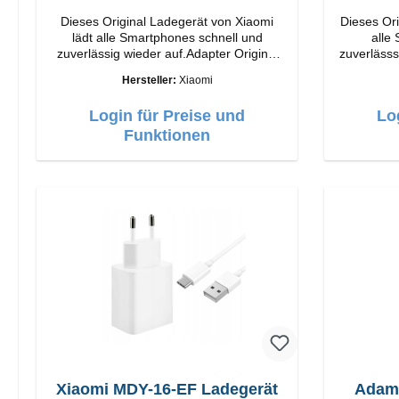
Dieses Original Ladegerät von Xiaomi
Dieses Ori
lädt alle Smartphones schnell und
alle
zuverlässig wieder auf.Adapter Original
zuverlässsig wied
Xiaomi Hochwertige Verarbeitung
Apple Hochwertige Verarbeitun
Hersteller:
Xiaomi
Anschlüsse: USB-A Output: 90W Farbe:
Anschlüsse: USB-A 
Weiss Kabel Länge: 1m USB-A zu USB-C
Login für Preise und
Lo
Farbe: Weiss
Funktionen
Xiaomi MDY-16-EF Ladegerät
Adam