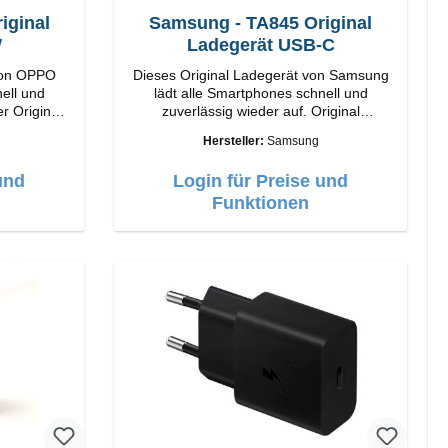
ginal
Samsung - TA845 Original
W
Ladegerät USB-C
von OPPO
Dieses Original Ladegerät von Samsung
ell und
lädt alle Smartphones schnell und
r Original
zuverlässig wieder auf. Original
SamsungHochwertige
Hersteller:
Samsung
VerarbeitungAnschlüss: USB-C Output:
USB-C: 45W Farbe: Schwarz
und
Login für Preise und
Funktionen