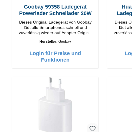
Goobay 59358 Ladegerät
Hua
Powerlader Schnellader 20W
Ladeg
Dieses Original Ladegerät von Goobay
Dieses O
lädt alle Smartphones schnell und
lädt a
zuverlässig wieder auf.Adapter Original
zuverläss
Goobay Hochwertige Verarbeitung
Huawei Hochwertige Verarbei
Hersteller:
Goobay
Anschlüsse: USB-C Output: 20W Farbe:
Anschlüsse: USB-C 
Weiß
Login für Preise und
Lo
Funktionen