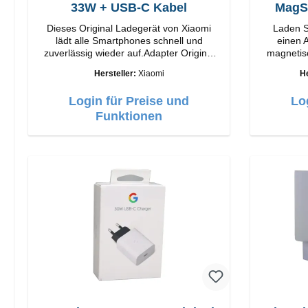
33W + USB-C Kabel
Dieses Original Ladegerät von Xiaomi
Laden S
lädt alle Smartphones schnell und
einen A
zuverlässig wieder auf.Adapter Original
magnetis
Xiaomi Hochwertige Verarbeitung
M2. Snap and Charge mit einfacher
Hersteller:
Xiaomi
He
Anschlüsse: USB-A Output: 33W Farbe:
magneti
Weiss Kabel Länge: 1m USB-A zu USB-C
bietet Ih
Login für Preise und
Lo
Farbe: Weiss
Mit 1
Funktionen
Technolog
einstellb
Anpassu
iPhone
Funktione
bis z
Kompatibe
für Ihr 
iPhone be
auf Auf 
Laden 
Gehäu
Ausgangs