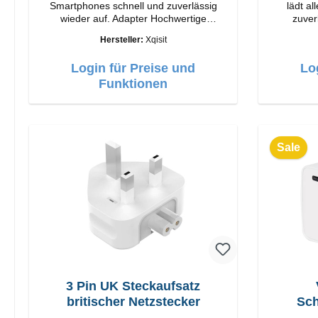
Smartphones schnell und zuverlässig
lädt a
wieder auf. Adapter Hochwertige
zuverlä
Verarbeitung Anschlüsse: USB-C / USB-
Hersteller:
Xqisit
C Output: 35W Farbe: Weis
Verarbei
USB-
Login für Preise und
Lo
Funktionen
Sale
3 Pin UK Steckaufsatz
britischer Netzstecker
Sch