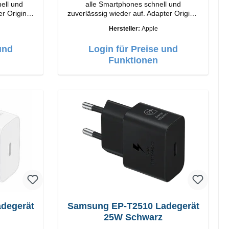
ell und
alle Smartphones schnell und
nal
zuverlässsig wieder auf. Adapter Original
Apple Hochwertige Verarbeitung
Hersteller:
Apple
:
Anschlüsse: USB-A Output: 12W Farbe:
Weiß
und
Login für Preise und
Funktionen
Samsung EP-T2510 Ladegerät
25W Schwarz