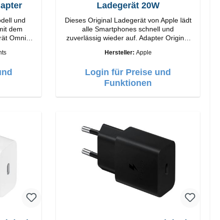
apter
Ladegerät 20W
dell und
Dieses Original Ladegerät von Apple lädt
 mit dem
alle Smartphones schnell und
rät Omnia
zuverlässig wieder auf. Adapter Original
Apple Hochwertige Verarbeitung
ts
Hersteller:
Apple
ogie und
Anschlüsse: USB-C Output: 20W Farbe:
. Ausgabe.
Weiss
und
Login für Preise und
gSafe-
Design mit
Funktionen
e einfache
 für das
lebnis.
istung von
 Laden
echnologie
n Sie Ihr
horizontal
abelloses
irPods-
imalen
elligente