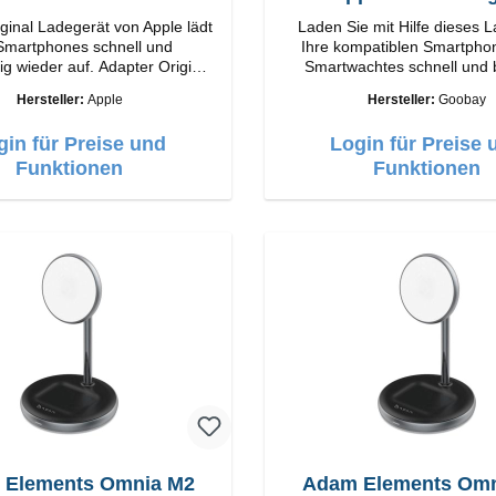
ginal Ladegerät von Apple lädt
Laden Sie mit Hilfe dieses 
 Smartphones schnell und
Ihre kompatiblen Smartpho
er auf. Adapter Original
Smartwachtes schnell und
g
wieder auf.EigenschaftenS
Hersteller:
Apple
Hersteller:
Goobay
Output: 12W Farbe:
Farbe: Schwarz
Weiss
gin für Preise und
Login für Preise 
Funktionen
Funktionen
 Elements Omnia M2
Adam Elements Omn