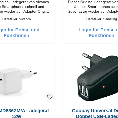
iginal Ladegerät von Vivanco
Dieses Original Ladegerät v
le Smartphones schnell und
lädt alle Smartphones schn
wieder auf. Adapter Original
zuverlässig wieder auf. Adapter Origi
o Hochwertige Verarbeitung
Samsung Hochwertige Verarbeitung
Hersteller:
Vivanco
Hersteller:
Samsung
e: USB-C Output: 18W Farbe:
Anschlüsse: USB-C Output: 25W Farbe:
Weiss
Weiss
gin für Preise und
Login für Preise 
Funktionen
Funktionen
MD836ZM/A Ladegerät
Goobay Universal D
12W
Doppel USB-Ladeg