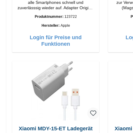
alle Smartphones schnell und
zur Verw
zuverlässsig wieder auf. Adapter Original
(Mags
Apple Hochwertige Verarbeitung
Produktnummer:
123722
P
Anschlüsse: USB-A Output: 12W Farbe:
Weiß
Hersteller:
Apple
Login für Preise und
Lo
Funktionen
Xiaomi MDY-15-ET Ladegerät
Xiaomi