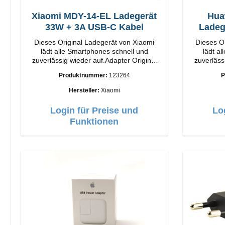
Xiaomi MDY-14-EL Ladegerät
Hua
33W + 3A USB-C Kabel
Ladeg
Dieses Original Ladegerät von Xiaomi
Dieses O
lädt alle Smartphones schnell und
lädt a
zuverlässig wieder auf.Adapter Original
zuverläss
Xiaomi Hochwertige Verarbeitung
Huawei Hochwertige Verarbei
Produktnummer:
123264
P
Anschlüsse: USB-A Output: 33W Farbe:
Anschlüsse: USB-C 
Weiss 3A Kabel Länge: 1m USB-A zu
Hersteller:
Xiaomi
USB-C Farbe: Weiss
Login für Preise und
Lo
Funktionen