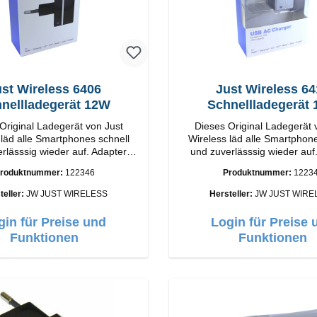
st Wireless 6406
Just Wireless 6
nellladegerät 12W
Schnellladegerät
Original Ladegerät von Just
Dieses Original Ladegerät 
 läd alle Smartphones schnell
Wireless läd alle Smartphone
rlässsig wieder auf. Adapter
und zuverlässsig wieder auf
l Just Wireless Hochwertige
Original Just Wireless Hoc
roduktnummer:
122346
Produktnummer:
1223
A Output:
Verarbeitung Anschlüsse: USB-A Output:
12W Farbe: Schwarz
12W Farbe: Grau
teller:
JW JUST WIRELESS
Hersteller:
JW JUST WIRE
gin für Preise und
Login für Preise 
Funktionen
Funktionen