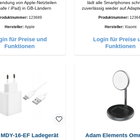
endung von Apple-Netzteilen
lädt alle Smartphones schn
afe / iPad) in GB-Ländern
zuverlässig wieder auf.Adapte
Xiaomi Hochwertige Verarbeitung
roduktnummer:
123689
Produktnummer:
1236
Anschlüsse: USB-A Output: 90W Farbe:
Weiss Kabel Länge: 1m USB-A zu USB-C
Hersteller:
Apple
Hersteller:
Xiaomi
Farbe: Weiss
gin für Preise und
Login für Preise 
Funktionen
Funktionen
 MDY-16-EF Ladegerät
Adam Elements Omn