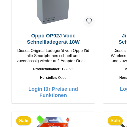
Oppo OP92J Vooc
Ju
Schnellladegerät 18W
Sch
Dieses Original Ladegerät von Oppo läd
Dieses 
alle Smartphones schnell und
Wireless
zuverlässsig wieder auf. Adapter Original
und zuve
Oppo Hochwertige Verarbeitung
Origina
Produktnummer:
122395
P
Anschlüsse: USB-A Output: 18W Farbe:
Verarbeitung Anschlüsse: USB-
Weiss
Hersteller:
Oppo
Hers
Login für Preise und
Lo
Funktionen
Sale
Sale