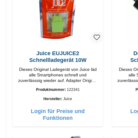
Juice EUJUICE2
D
Schnellladegerät 10W
Sc
Dieses Original Ladegerät von Juice läd
Dieses Or
alle Smartphones schnell und
alle
zuverlässsig wieder auf. Adapter Original
zuverlässsig wied
Juice Hochwertige Verarbeitung
Doro Hochwertige Verarbeitung
Produktnummer:
122341
P
Anschlüsse: USB-A Output: 10W Farbe:
Anschlüsse: USB-
Grün
Hersteller:
Juice
Login für Preise und
Lo
Funktionen