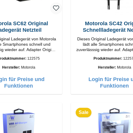
rola SC62 Original
Motorola SC42 Ori
adegerät Netzteil
Schnellladegerät Ne
iginal Ladegerät von Motorola
Dieses Original Ladegerät vo
lle Smartphones schnell und
lädt alle Smartphones schn
wieder auf. Adapter Original
zuverlässsig wieder auf. Adapter Orig
a Hochwertige Verarbeitung
Motorola Hochwertige Vera
roduktnummer:
122575
Produktnummer:
1225
se: USB-A Output: 5W Farbe:
Anschlüsse: USB-A Output: 
Schwarz
Schwarz
Hersteller:
Motorola
Hersteller:
Motorola
gin für Preise und
Login für Preise 
Funktionen
Funktionen
Sale