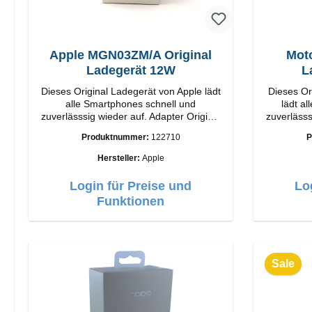
Apple MGN03ZM/A Original
Moto
Ladegerät 12W
L
Dieses Original Ladegerät von Apple lädt
Dieses Or
alle Smartphones schnell und
lädt a
zuverlässsig wieder auf. Adapter Original
zuverlässsig 
Apple Hochwertige Verarbeitung
Motorol
Produktnummer:
122710
P
Anschlüsse: USB-A Output: 12W Farbe:
Anschlüs
Weiß
Hersteller:
Apple
Login für Preise und
Lo
Funktionen
Sale