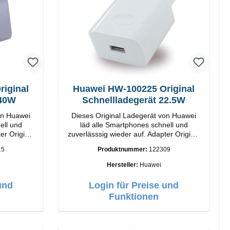
iginal
Huawei HW-100225 Original
 40W
Schnellladegerät 22.5W
on Huawei
Dieses Original Ladegerät von Huawei
ell und
läd alle Smartphones schnell und
inal
zuverlässsig wieder auf. Adapter Original
beitung
Huawei Hochwertige Verarbeitung
15
Produktnummer:
122309
40W Farbe:
Anschlüsse: USB-A Output: 22.5W
Farbe: Weiss
Hersteller:
Huawei
und
Login für Preise und
Funktionen