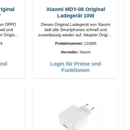
ginal
Xiaomi MDY-08 Original
W
Ladegerät 10W
von OPPO
Dieses Original Ladegerät von Xiaomi
ell und
lädt alle Smartphones schnell und
r Original
zuverlässsig wieder auf. Adapter Original
Xiaomi Hochwertige Verarbeitung
59
Produktnummer:
122889
Anschlüsse: USB-A Output: 10W Farbe:
Weiß
Hersteller:
Xiaomi
und
Login für Preise und
Funktionen