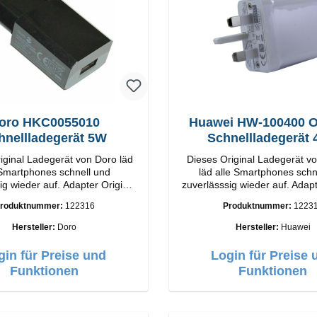
oro HKC0055010
Huawei HW-100400 Or
hnellladegerät 5W
Schnellladegerät
iginal Ladegerät von Doro läd
Dieses Original Ladegerät v
 Smartphones schnell und
läd alle Smartphones schn
er auf. Adapter Original
zuverlässsig wieder auf. Adapter Orig
Huawei Hochwertige Verar
roduktnummer:
122316
Produktnummer:
1223
A Output: 5W Farbe:
Anschlüsse: USB-A Output: 
Schwarz
Weiss
Hersteller:
Doro
Hersteller:
Huawei
gin für Preise und
Login für Preise 
Funktionen
Funktionen