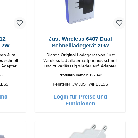
412
Just Wireless 6407 Dual
 12W
Schnellladegerät 20W
von Just
Dieses Original Ladegerät von Just
s schnell
Wireless läd alle Smartphones schnell
. Adapter
und zuverlässsig wieder auf. Adapter
hwertige
Original Just Wireless Hochwertige
45
Produktnummer:
122343
Verarbeitung Anschlüsse: USB-A Output:
20W Farbe: Schwarz
LESS
Hersteller:
JW JUST WIRELESS
und
Login für Preise und
Funktionen