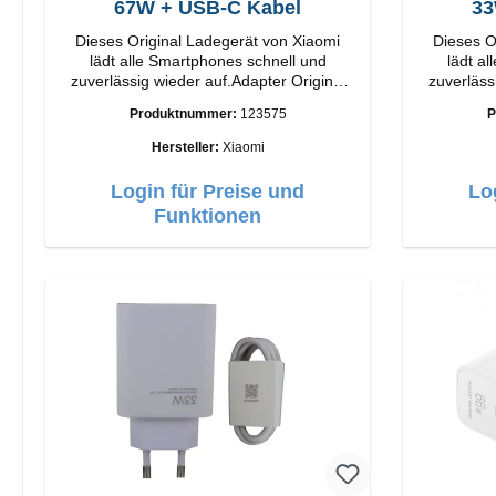
67W + USB-C Kabel
33
Dieses Original Ladegerät von Xiaomi
Dieses O
lädt alle Smartphones schnell und
lädt a
zuverlässig wieder auf.Adapter Original
zuverläss
Xiaomi Hochwertige Verarbeitung
Xiaomi Hochwertige Verarbeit
Produktnummer:
123575
P
Anschlüsse: USB-A Output: 67W Farbe:
Anschlüsse: USB-A 
Weiss Kabel Länge: 1m USB-A zu USB-C
Weiss Kabel Länge: 1m USB-A zu USB-C
Hersteller:
Xiaomi
Farbe: Weiss
Login für Preise und
Lo
Funktionen