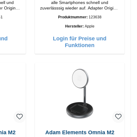
ell und
alle Smartphones schnell und
r Original
zuverlässsig wieder auf. Adapter Original
Apple Hochwertige Verarbeitung
41
Produktnummer:
123638
Anschlüsse: USB-A Output: 12W Farbe:
Weiss
Hersteller:
Apple
und
Login für Preise und
Funktionen
ia M2
Adam Elements Omnia M2