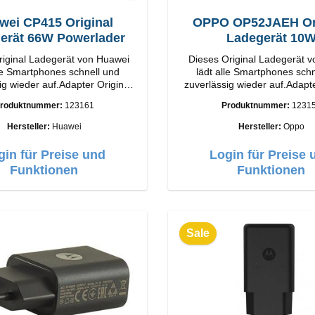
wei CP415 Original
OPPO OP52JAEH Ori
erät 66W Powerlader
Ladegerät 10
riginal Ladegerät von Huawei
Dieses Original Ladegerät 
lle Smartphones schnell und
lädt alle Smartphones schn
ig wieder auf.Adapter Original
zuverlässig wieder auf.Adapte
tung
OPPO Hochwertige Verarbeitung
roduktnummer:
123161
Produktnummer:
1231
Output: 66W Farbe:
Anschlüsse: USB-A Output: 10W Farbe:
Weiss
Weiss
Hersteller:
Huawei
Hersteller:
Oppo
gin für Preise und
Login für Preise 
Funktionen
Funktionen
Sale