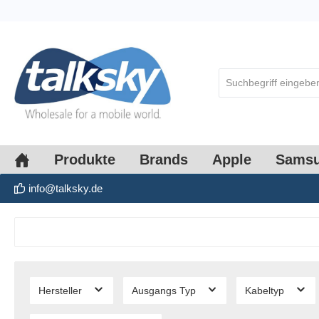
springen
Zur Hauptnavigation springen
Produkte
Brands
Apple
Sams
info@talksky.de
Hersteller
Ausgangs Typ
Kabeltyp