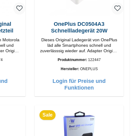
ginal
OnePlus DC0504A3
tzteil
Schnellladegerät 20W
n Motorola
Dieses Original Ladegerät von OnePlus
ell und
läd alle Smartphones schnell und
inal
zuverlässsig wieder auf. Adapter Original
rbeitung
OnePlus Hochwertige Verarbeitung
74
Produktnummer:
122447
10W Farbe:
Anschlüsse: USB-A Output: 20W Farbe:
Weiss
Hersteller:
ONEPLUS
und
Login für Preise und
Funktionen
Sale