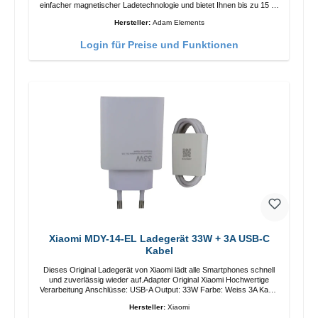
einfacher magnetischer Ladetechnologie und bietet Ihnen bis zu 15 W
max. Ausgabe. Mit 15 W Leistung und MagSafe-Technologie
Hersteller:
Adam Elements
ermöglicht das Design mit einstellbarem Ladewinkel eine einfache
Anpassung der Ladeposition für das iPhone 12 für das beste Erlebnis.
Login für Preise und Funktionen
Funktionen Kabellose Ladeleistung von bis zu 15 W für schnelles
Laden Kompatibel mit der MagSafe-Technologie für Ihr iPhone 12-
Serie Laden Sie Ihr iPhone bequem vertikal oder horizontal auf Auf
Komfort ausgelegt Kabelloses Laden Ihres kabellosen AirPods-
Gehäuses mit einer maximalen Ausgangsleistung von 5 W Intelligente
Lade-LED-Anzeige
Xiaomi MDY-14-EL Ladegerät 33W + 3A USB-C
Kabel
Dieses Original Ladegerät von Xiaomi lädt alle Smartphones schnell
und zuverlässig wieder auf.Adapter Original Xiaomi Hochwertige
Verarbeitung Anschlüsse: USB-A Output: 33W Farbe: Weiss 3A Kabel
Länge: 1m USB-A zu USB-C Farbe: Weiss
Hersteller:
Xiaomi