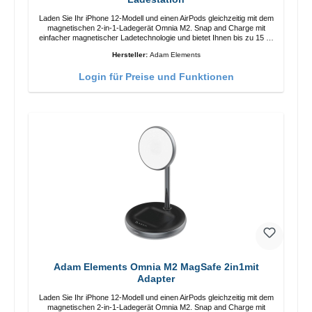
Laden Sie Ihr iPhone 12-Modell und einen AirPods gleichzeitig mit dem
magnetischen 2-in-1-Ladegerät Omnia M2. Snap and Charge mit
einfacher magnetischer Ladetechnologie und bietet Ihnen bis zu 15 W
max. Ausgabe. Mit 15 W Leistung und MagSafe-Technologie
Hersteller:
Adam Elements
ermöglicht das Design mit einstellbarem Ladewinkel eine einfache
Anpassung der Ladeposition für das iPhone 12 für das beste Erlebnis.
Login für Preise und Funktionen
Funktionen Kabellose Ladeleistung von bis zu 15 W für schnelles
Laden Kompatibel mit der MagSafe-Technologie für Ihr iPhone 12-
Serie Laden Sie Ihr iPhone bequem vertikal oder horizontal auf Auf
Komfort ausgelegt Kabelloses Laden Ihres kabellosen AirPods-
Gehäuses mit einer maximalen Ausgangsleistung von 5 W Intelligente
Lade-LED-Anzeige
Adam Elements Omnia M2 MagSafe 2in1mit
Adapter
Laden Sie Ihr iPhone 12-Modell und einen AirPods gleichzeitig mit dem
magnetischen 2-in-1-Ladegerät Omnia M2. Snap and Charge mit