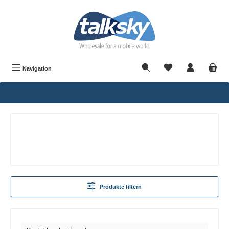
alt springen
Navigation
Produkte filtern