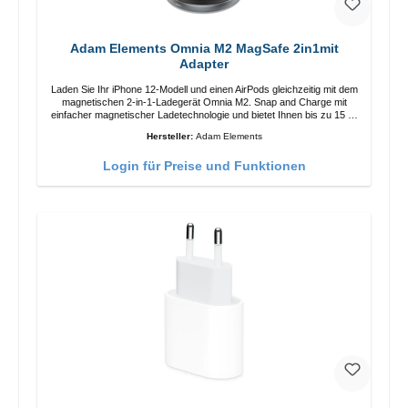
Adam Elements Omnia M2 MagSafe 2in1mit
Adapter
Laden Sie Ihr iPhone 12-Modell und einen AirPods gleichzeitig mit dem
magnetischen 2-in-1-Ladegerät Omnia M2. Snap and Charge mit
einfacher magnetischer Ladetechnologie und bietet Ihnen bis zu 15 W
max. Ausgabe. Mit 15 W Leistung und MagSafe-Technologie
Hersteller:
Adam Elements
ermöglicht das Design mit einstellbarem Ladewinkel eine einfache
Anpassung der Ladeposition für das iPhone 12 für das beste Erlebnis.
Login für Preise und Funktionen
Funktionen Kabellose Ladeleistung von bis zu 15 W für schnelles
Laden Kompatibel mit der MagSafe-Technologie für Ihr iPhone 12-
Serie Laden Sie Ihr iPhone bequem vertikal oder horizontal auf Auf
Komfort ausgelegt Kabelloses Laden Ihres kabellosen AirPods-
Gehäuses mit einer maximalen Ausgangsleistung von 5 W Intelligente
Lade-LED-Anzeige