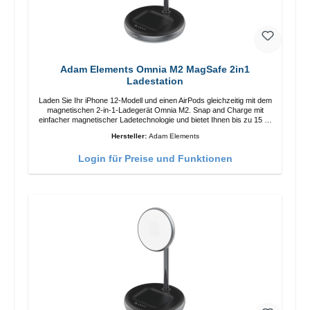
Adam Elements Omnia M2 MagSafe 2in1
Ladestation
Laden Sie Ihr iPhone 12-Modell und einen AirPods gleichzeitig mit dem
magnetischen 2-in-1-Ladegerät Omnia M2. Snap and Charge mit
einfacher magnetischer Ladetechnologie und bietet Ihnen bis zu 15 W
max. Ausgabe. Mit 15 W Leistung und MagSafe-Technologie
Hersteller:
Adam Elements
ermöglicht das Design mit einstellbarem Ladewinkel eine einfache
Anpassung der Ladeposition für das iPhone 12 für das beste Erlebnis.
Login für Preise und Funktionen
Funktionen Kabellose Ladeleistung von bis zu 15 W für schnelles
Laden Kompatibel mit der MagSafe-Technologie für Ihr iPhone 12-
Serie Laden Sie Ihr iPhone bequem vertikal oder horizontal auf Auf
Komfort ausgelegt Kabelloses Laden Ihres kabellosen AirPods-
Gehäuses mit einer maximalen Ausgangsleistung von 5 W Intelligente
Lade-LED-Anzeige