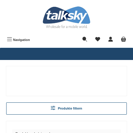
alt springen
Navigation
Produkte filtern