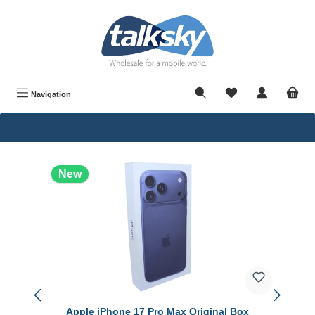
in content
Navigation
Skip product gallery
New
Apple iPhone 17 Pro Max Original Box