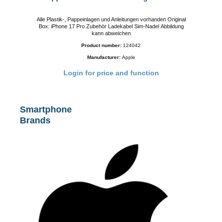
Alle Plastik-, Pappeinlagen und Anleitungen vorhanden Original
A
can
Box: iPhone 17 Pro Zubehör Ladekabel Sim-Nadel Abbildung
B
kann abweichen
Product number:
124042
Manufacturer:
Apple
Login for price and function
Smartphone
Brands