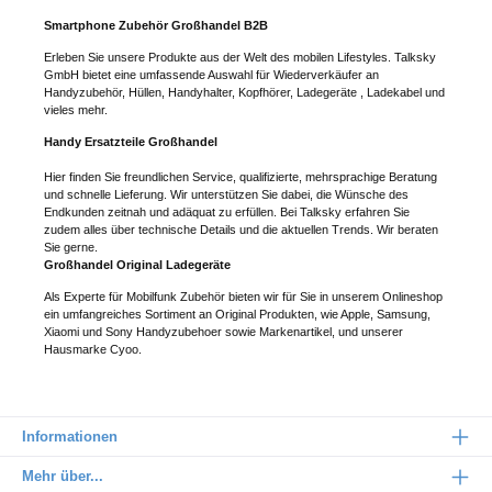
Smartphone Zubehör Großhandel B2B
Erleben Sie unsere Produkte aus der Welt des mobilen Lifestyles. Talksky
GmbH bietet eine umfassende Auswahl für Wiederverkäufer an
Handyzubehör, Hüllen, Handyhalter, Kopfhörer, Ladegeräte , Ladekabel und
vieles mehr.
Handy Ersatzteile Großhandel
Hier finden Sie freundlichen Service, qualifizierte, mehrsprachige Beratung
und schnelle Lieferung. Wir unterstützen Sie dabei, die Wünsche des
Endkunden zeitnah und adäquat zu erfüllen. Bei Talksky erfahren Sie
zudem alles über technische Details und die aktuellen Trends. Wir beraten
Sie gerne.
Großhandel Original Ladegeräte
Als Experte für Mobilfunk Zubehör bieten wir für Sie in unserem Onlineshop
ein umfangreiches Sortiment an Original Produkten, wie Apple, Samsung,
Xiaomi und Sony Handyzubehoer sowie Markenartikel, und unserer
Hausmarke Cyoo.
Informationen
Mehr über...